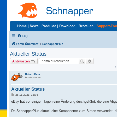
Home
|
News
|
Produkte
|
Download
|
Bestellen
|
Support-Fo
FAQ
Foren-Übersicht
SchnapperPlus
Aktueller Status
Suche
Erweiterte Suc
Antworten
1
Robert Beer
Administrator
Aktueller Status
B
25.11.2021, 13:03
e
i
eBay hat vor einigen Tagen eine Änderung durchgeführt, die eine Abg
t
r
a
Da SchnapperPlus aktuell eine Komponente zum Bieten verwendet, die 
g