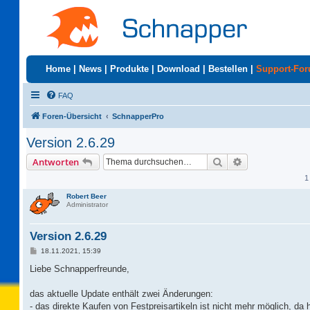
Home
|
News
|
Produkte
|
Download
|
Bestellen
|
Support-Fo
FAQ
Foren-Übersicht
SchnapperPro
Version 2.6.29
Suche
Erweiterte Suc
Antworten
1
Robert Beer
Administrator
Version 2.6.29
B
18.11.2021, 15:39
e
i
Liebe Schnapperfreunde,
t
r
a
das aktuelle Update enthält zwei Änderungen:
g
- das direkte Kaufen von Festpreisartikeln ist nicht mehr möglich, da