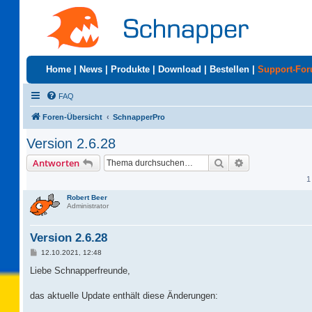
Home
|
News
|
Produkte
|
Download
|
Bestellen
|
Support-Fo
FAQ
Foren-Übersicht
SchnapperPro
Version 2.6.28
Suche
Erweiterte Suc
Antworten
1
Robert Beer
Administrator
Version 2.6.28
B
12.10.2021, 12:48
e
i
Liebe Schnapperfreunde,
t
r
a
das aktuelle Update enthält diese Änderungen:
g