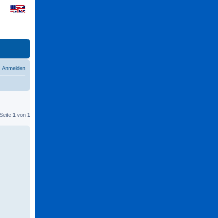
Anmelden
 Seite
1
von
1