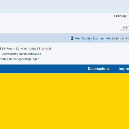
1 Beitrag •
Geh
Alle Cookies löschen
Alle Zeiten sind
pBB
® Forum Software © phpBB Limited
 Übersetzung durch
phpBB.de
chutz
|
Nutzungsbedingungen
Datenschutz
Impr