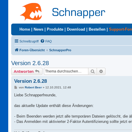
Home
|
News
|
Produkte
|
Download
|
Bestellen
|
Support-Fo
Schnellzugriff
FAQ
Foren-Übersicht
SchnapperPro
Version 2.6.28
Suche
Erweiterte Suc
Antworten
Version 2.6.28
B
von
Robert Beer
»
12.10.2021, 12:48
e
i
Liebe Schnapperfreunde,
t
r
a
das aktuelle Update enthält diese Änderungen:
g
- Beim Beenden werden jetzt alle temporären Dateien gelöscht, die äl
- Das Anmelden mit aktivierter 2-Faktor Autentifizierung sollte jetzt en