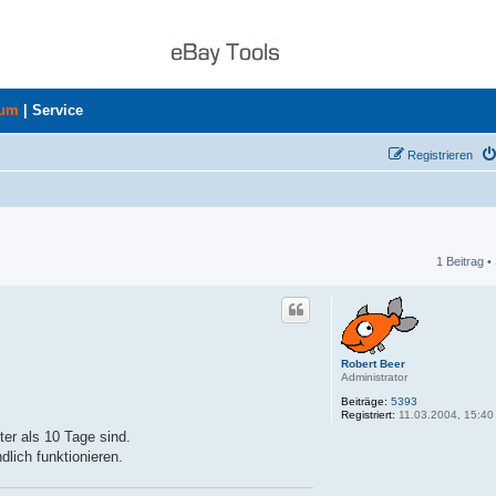
rum
|
Service
Registrieren
1 Beitrag •
he
Robert Beer
Administrator
Beiträge:
5393
Registriert:
11.03.2004, 15:40
ter als 10 Tage sind.
dlich funktionieren.