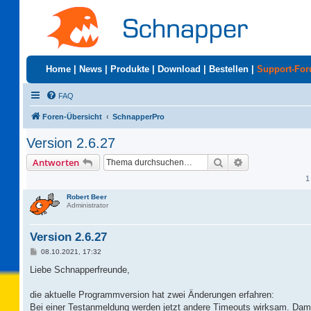
Home
|
News
|
Produkte
|
Download
|
Bestellen
|
Support-Fo
FAQ
Foren-Übersicht
SchnapperPro
Version 2.6.27
Suche
Erweiterte Suc
Antworten
1
Robert Beer
Administrator
Version 2.6.27
B
08.10.2021, 17:32
e
i
Liebe Schnapperfreunde,
t
r
a
die aktuelle Programmversion hat zwei Änderungen erfahren:
g
Bei einer Testanmeldung werden jetzt andere Timeouts wirksam. Damit 