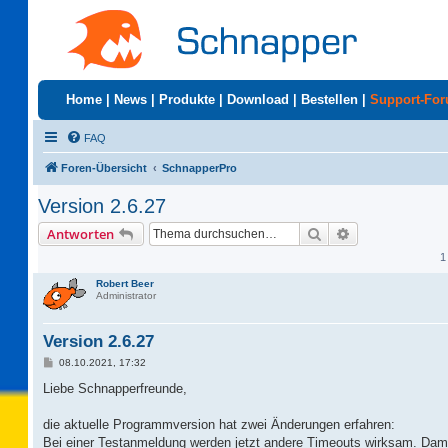
Home
|
News
|
Produkte
|
Download
|
Bestellen
|
Support-Fo
FAQ
Foren-Übersicht
SchnapperPro
Version 2.6.27
Suche
Erweiterte Suc
Antworten
1
Robert Beer
Administrator
Version 2.6.27
B
08.10.2021, 17:32
e
i
Liebe Schnapperfreunde,
t
r
a
die aktuelle Programmversion hat zwei Änderungen erfahren:
g
Bei einer Testanmeldung werden jetzt andere Timeouts wirksam. Damit 