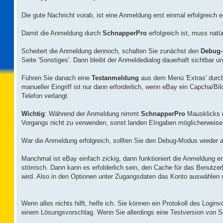
Die gute Nachricht vorab, ist eine Anmeldung erst einmal erfolgreich 
Damit die Anmeldung durch
SchnapperPro
erfolgreich ist, muss natü
Scheitert die Anmeldung dennoch, schalten Sie zunächst den
Debug
Seite 'Sonstiges'. Dann bleibt der Anmeldedialog dauerhaft sichtbar 
Führen Sie danach eine
Testanmeldung
aus dem Menü 'Extras' durc
manueller Eingriff ist nur dann erforderlich, wenn eBay ein Capcha/Bil
Telefon verlangt.
Wichtig
: Während der Anmeldung nimmt
SchnapperPro
Mausklicks u
Vorgangs nicht zu verwenden, sonst landen EIngaben möglicherweise 
War die Anmeldung erfolgreich, sollten Sie den Debug-Modus wieder 
Manchmal ist eBay einfach zickig, dann funktioniert die Anmeldung er
störrisch. Dann kann es erfolderlich sein, den Cache für das Benutze
wird. Also in den Optionen unter Zugangsdaten das Konto auswählen 
Wenn alles nichts hilft, helfe ich. Sie können ein Protokoll des Logi
einem Lösungsvorschlag. Wenn Sie allerdings eine Testversion von S