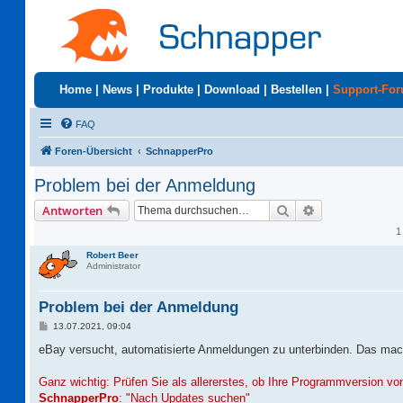
Home
|
News
|
Produkte
|
Download
|
Bestellen
|
Support-Fo
FAQ
Foren-Übersicht
SchnapperPro
Problem bei der Anmeldung
Suche
Erweiterte Suc
Antworten
1
Robert Beer
Administrator
Problem bei der Anmeldung
B
13.07.2021, 09:04
e
i
eBay versucht, automatisierte Anmeldungen zu unterbinden. Das mac
t
r
a
Ganz wichtig: Prüfen Sie als allererstes, ob Ihre Programmversion v
g
SchnapperPro
: "Nach Updates suchen"