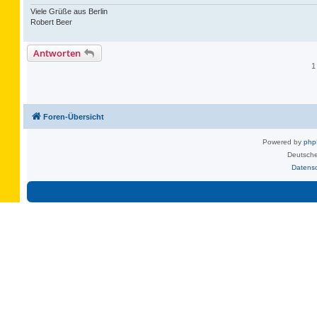
Viele Grüße aus Berlin
Robert Beer
Antworten
1
Foren-Übersicht
Powered by
ph
Deutsche
Datens