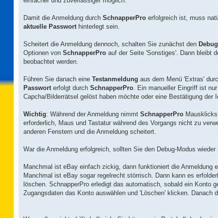
einfacher und zuverlässiger möglich.
Damit die Anmeldung durch
SchnapperPro
erfolgreich ist, muss natü
aktuelle Passwort
hinterlegt sein.
Scheitert die Anmeldung dennoch, schalten Sie zunächst den
Debug
Optionen von
SchnapperPro
auf der Seite 'Sonstiges'. Dann bleibt 
beobachtet werden.
Führen Sie danach eine
Testanmeldung
aus dem Menü 'Extras' dur
Passwort
erfolgt durch
SchnapperPro
. Ein manueller Eingriff ist n
Capcha/Bilderrätsel gelöst haben möchte oder eine Bestätigung der Id
Wichtig
: Während der Anmeldung nimmt
SchnapperPro
Mausklicks 
erforderlich, Maus und Tastatur während des Vorgangs nicht zu ver
anderen Fenstern und die Anmeldung scheitert.
War die Anmeldung erfolgreich, sollten Sie den Debug-Modus wieder
Manchmal ist eBay einfach zickig, dann funktioniert die Anmeldung er
Manchmal ist eBay sogar regelrecht störrisch. Dann kann es erfolder
löschen. SchnapperPro erledigt das automatisch, sobald ein Konto ge
Zugangsdaten das Konto auswählen und 'Löschen' klicken. Danach d