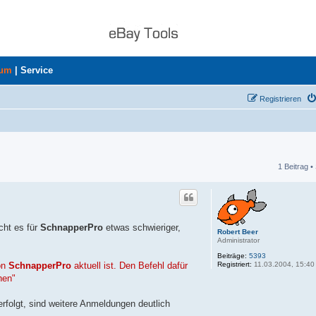
rum
|
Service
Registrieren
1 Beitrag •
he
cht es für
SchnapperPro
etwas schwieriger,
Robert Beer
Administrator
Beiträge:
5393
Registriert:
11.03.2004, 15:40
von
SchnapperPro
aktuell ist. Den Befehl dafür
hen"
erfolgt, sind weitere Anmeldungen deutlich