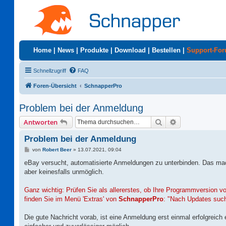
Home
|
News
|
Produkte
|
Download
|
Bestellen
|
Support-Fo
Schnellzugriff
FAQ
Foren-Übersicht
SchnapperPro
Problem bei der Anmeldung
Suche
Erweiterte Suc
Antworten
Problem bei der Anmeldung
B
von
Robert Beer
»
13.07.2021, 09:04
e
i
eBay versucht, automatisierte Anmeldungen zu unterbinden. Das ma
t
aber keinesfalls unmöglich.
r
a
g
Ganz wichtig: Prüfen Sie als allererstes, ob Ihre Programmversion 
finden Sie im Menü 'Extras' von
SchnapperPro
: "Nach Updates suc
Die gute Nachricht vorab, ist eine Anmeldung erst einmal erfolgreich 