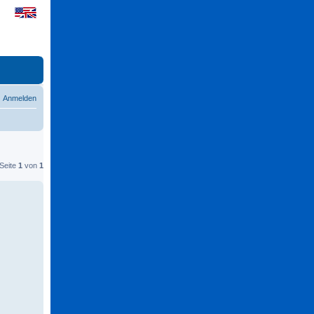
Anmelden
 Seite
1
von
1