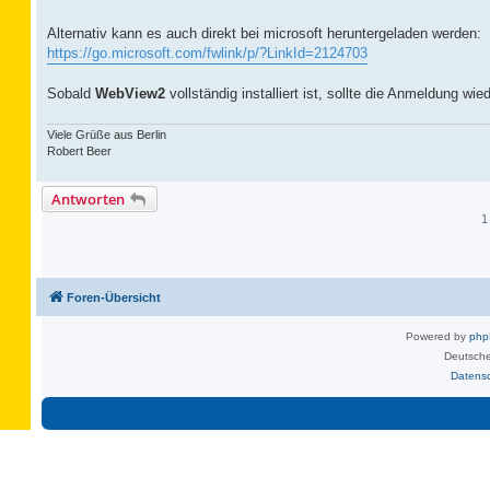
Alternativ kann es auch direkt bei microsoft heruntergeladen werden:
https://go.microsoft.com/fwlink/p/?LinkId=2124703
Sobald
WebView2
vollständig installiert ist, sollte die Anmeldung wie
Viele Grüße aus Berlin
Robert Beer
Antworten
1
Foren-Übersicht
Powered by
ph
Deutsche
Datens