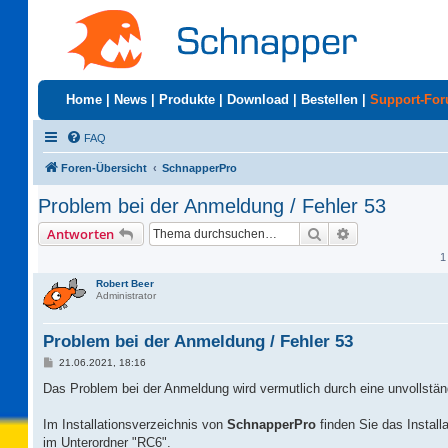
Home
|
News
|
Produkte
|
Download
|
Bestellen
|
Support-Fo
FAQ
Foren-Übersicht
SchnapperPro
Problem bei der Anmeldung / Fehler 53
Suche
Erweiterte Suc
Antworten
1
Robert Beer
Administrator
Problem bei der Anmeldung / Fehler 53
B
21.06.2021, 18:16
e
i
Das Problem bei der Anmeldung wird vermutlich durch eine unvollständ
t
r
a
Im Installationsverzeichnis von
SchnapperPro
finden Sie das Insta
g
im Unterordner "RC6".