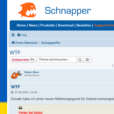
Home
|
News
|
Produkte
|
Download
|
Bestellen
|
Support-Fo
FAQ
Foren-Übersicht
SchnapperPro
WTF
Suche
Erweiterte Suc
Antworten
1
Robert Beer
Administrator
WTF
B
07.06.2021, 10:16
e
i
Gerade habe ich einen neuen Ablehnungsgrund für Gebote kennengele
t
r
a
g
Fehler bei Gebot