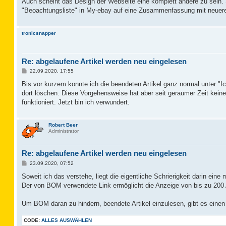
Auch scheint das Design der Webseite eine komplett andere zu sein. S
"Beoachtungsliste" in My-ebay auf eine Zusammenfassung mit neuer
tronicsnapper
Re: abgelaufene Artikel werden neu eingelesen
B
22.09.2020, 17:55
e
i
Bis vor kurzem konnte ich die beendeten Artikel ganz normal unter "Ic
t
dort löschen. Diese Vorgehensweise hat aber seit geraumer Zeit keinen 
r
a
funktioniert. Jetzt bin ich verwundert.
g
Robert Beer
Administrator
Re: abgelaufene Artikel werden neu eingelesen
B
23.09.2020, 07:52
e
i
Soweit ich das verstehe, liegt die eigentliche Schrierigkeit darin ei
t
Der von BOM verwendete Link ermöglicht die Anzeige von bis zu 200 A
r
a
g
Um BOM daran zu hindern, beendete Artikel einzulesen, gibt es einen e
CODE:
ALLES AUSWÄHLEN