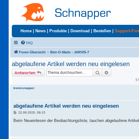
Home
|
News
|
Produkte
|
Download
|
Bestellen
|
Support-Fo
FAQ
Foren-Übersicht
Biet-O-Matic - JARVIS-7
abgelaufene Artikel werden neu eingelesen
Suche
Erweiterte Suc
Antworten
5 
tronicsnapper
abgelaufene Artikel werden neu eingelesen
B
22.09.2020, 09:15
e
i
Beim Neueinlesen der Beobachtungsliste, tauchen abgelaufene Artikel
t
r
a
g