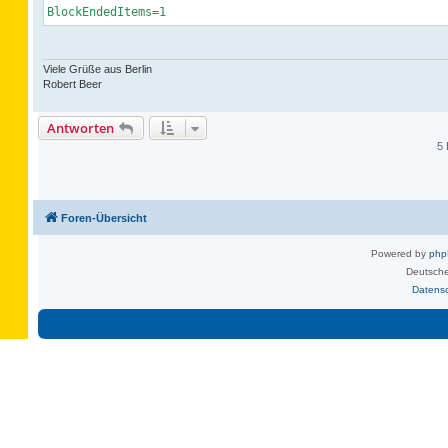
BlockEndedItems=1
Viele Grüße aus Berlin
Robert Beer
Antworten
5 
Foren-Übersicht
Powered by
ph
Deutsche
Datens