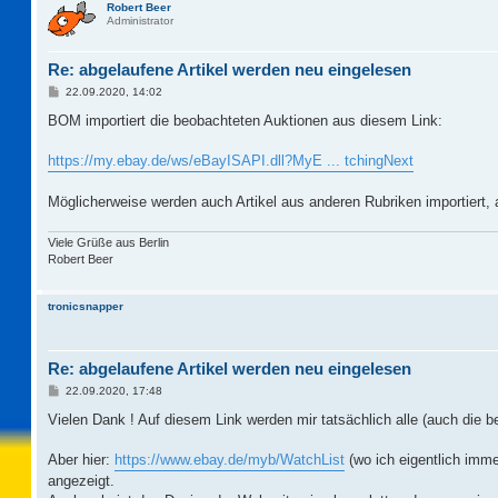
Robert Beer
Administrator
Re: abgelaufene Artikel werden neu eingelesen
B
22.09.2020, 14:02
e
i
BOM importiert die beobachteten Auktionen aus diesem Link:
t
r
a
https://my.ebay.de/ws/eBayISAPI.dll?MyE ... tchingNext
g
Möglicherweise werden auch Artikel aus anderen Rubriken importiert, 
Viele Grüße aus Berlin
Robert Beer
tronicsnapper
Re: abgelaufene Artikel werden neu eingelesen
B
22.09.2020, 17:48
e
i
Vielen Dank ! Auf diesem Link werden mir tatsächlich alle (auch die b
t
r
a
Aber hier:
https://www.ebay.de/myb/WatchList
(wo ich eigentlich imme
g
angezeigt.