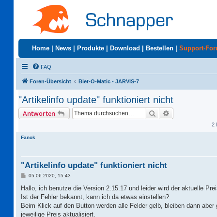
Home
|
News
|
Produkte
|
Download
|
Bestellen
|
Support-Fo
FAQ
Foren-Übersicht
Biet-O-Matic - JARVIS-7
"Artikelinfo update" funktioniert nicht
Suche
Erweiterte Suc
Antworten
2 
Fanok
"Artikelinfo update" funktioniert nicht
B
05.06.2020, 15:43
e
i
Hallo, ich benutze die Version 2.15.17 und leider wird der aktuelle Preis
t
Ist der Fehler bekannt, kann ich da etwas einstellen?
r
a
Beim Klick auf den Button werden alle Felder gelb, bleiben dann aber ge
g
jeweilige Preis aktualisiert.