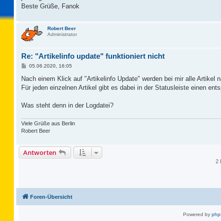
Beste Grüße, Fanok
Robert Beer
Administrator
Re: "Artikelinfo update" funktioniert nicht
B
05.06.2020, 16:05
e
i
Nach einem Klick auf "Artikelinfo Update" werden bei mir alle Artikel n
t
Für jeden einzelnen Artikel gibt es dabei in der Statusleiste einen en
r
a
g
Was steht denn in der Logdatei?
Viele Grüße aus Berlin
Robert Beer
Antworten
2 
Foren-Übersicht
Powered by
ph