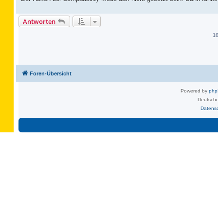
Antworten
16
Foren-Übersicht
Powered by
ph
Deutsche
Datens