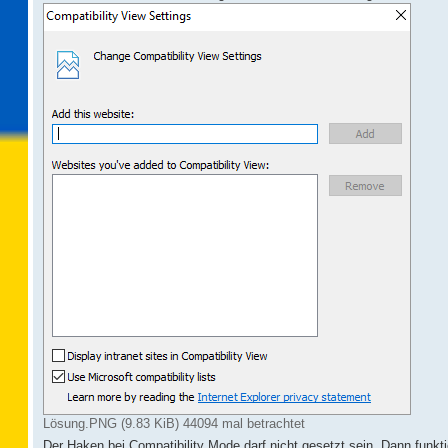
g
Lösung.PNG (9.83 KiB) 44094 mal betrachtet
Der Haken bei Compatibility Mode darf nicht gesetzt sein. Dann funkt