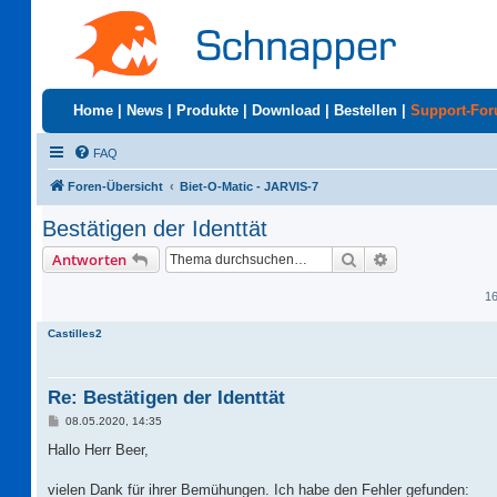
Home
|
News
|
Produkte
|
Download
|
Bestellen
|
Support-Fo
FAQ
Foren-Übersicht
Biet-O-Matic - JARVIS-7
Bestätigen der Identtät
Suche
Erweiterte Suc
Antworten
16
Castilles2
Re: Bestätigen der Identtät
B
08.05.2020, 14:35
e
i
Hallo Herr Beer,
t
r
a
vielen Dank für ihrer Bemühungen. Ich habe den Fehler gefunden: