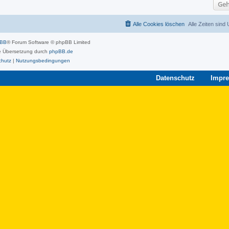
Geh
Alle Cookies löschen
Alle Zeiten sind
pBB
® Forum Software © phpBB Limited
 Übersetzung durch
phpBB.de
chutz
|
Nutzungsbedingungen
Datenschutz
Impr