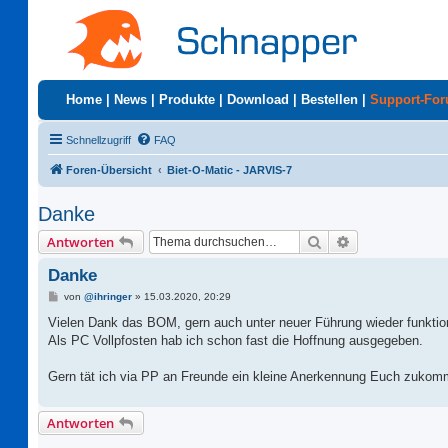
Home
|
News
|
Produkte
|
Download
|
Bestellen
|
Support-Fo
Schnellzugriff
FAQ
Foren-Übersicht
Biet-O-Matic - JARVIS-7
Danke
Suche
Erweiterte Suc
Antworten
Danke
B
von
@ihringer
»
15.03.2020, 20:29
e
i
Vielen Dank das BOM, gern auch unter neuer Führung wieder funktion
t
Als PC Vollpfosten hab ich schon fast die Hoffnung ausgegeben.
r
a
g
Gern tät ich via PP an Freunde ein kleine Anerkennung Euch zukom
Antworten