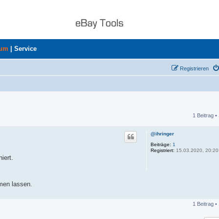
rum
|
Service
Registrieren
1 Beitrag •
he
@ihringer
Beiträge:
1
Registriert:
15.03.2020, 20:20
iert.
men lassen.
1 Beitrag •