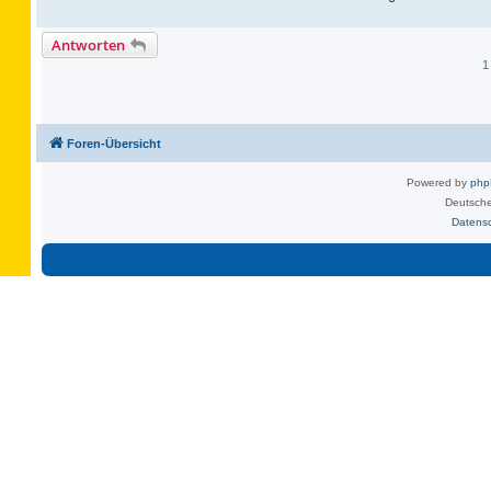
Antworten
1
Foren-Übersicht
Powered by
ph
Deutsche
Datens