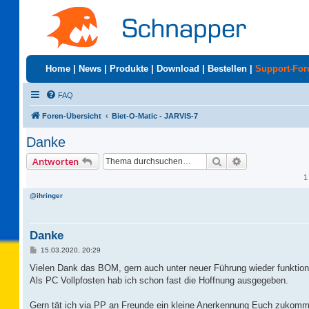
Home
|
News
|
Produkte
|
Download
|
Bestellen
|
Support-Fo
FAQ
Foren-Übersicht
Biet-O-Matic - JARVIS-7
Danke
Suche
Erweiterte Suc
Antworten
1
@ihringer
Danke
B
15.03.2020, 20:29
e
i
Vielen Dank das BOM, gern auch unter neuer Führung wieder funktioni
t
Als PC Vollpfosten hab ich schon fast die Hoffnung ausgegeben.
r
a
g
Gern tät ich via PP an Freunde ein kleine Anerkennung Euch zukomm