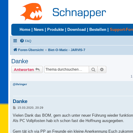
Home
|
News
|
Produkte
|
Download
|
Bestellen
|
Support-Fo
FAQ
Foren-Übersicht
Biet-O-Matic - JARVIS-7
Danke
Suche
Erweiterte Suc
Antworten
1
@ihringer
Danke
B
15.03.2020, 20:29
e
i
Vielen Dank das BOM, gern auch unter neuer Führung wieder funktioni
t
Als PC Vollpfosten hab ich schon fast die Hoffnung ausgegeben.
r
a
g
Gern tät ich via PP an Freunde ein kleine Anerkennung Euch zukomm