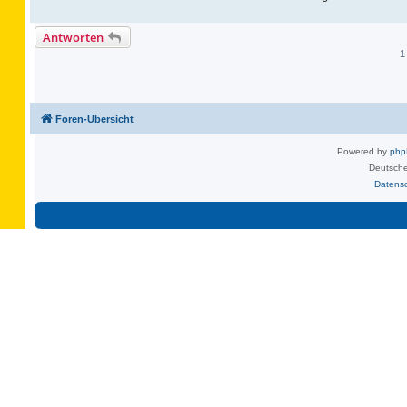
Antworten
1
Foren-Übersicht
Powered by
ph
Deutsche
Datens