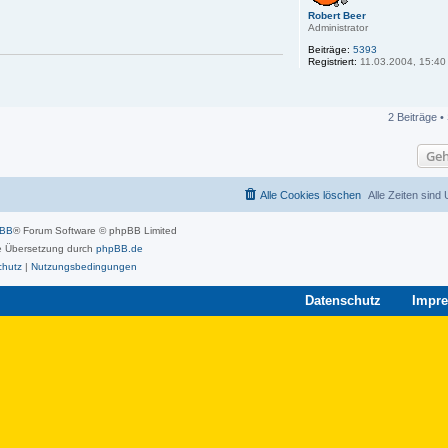
Robert Beer
Administrator
Beiträge:
5393
Registriert:
11.03.2004, 15:40
2 Beiträge •
Geh
Alle Cookies löschen
Alle Zeiten sind
pBB
® Forum Software © phpBB Limited
 Übersetzung durch
phpBB.de
chutz
|
Nutzungsbedingungen
Datenschutz
Impr