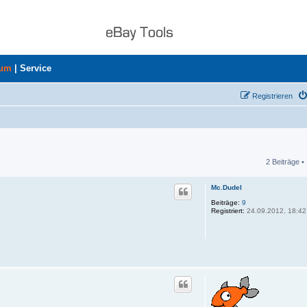
rum
|
Service
Registrieren
2 Beiträge •
he
Mc.Dudel
Beiträge:
9
Registriert:
24.09.2012, 18:42