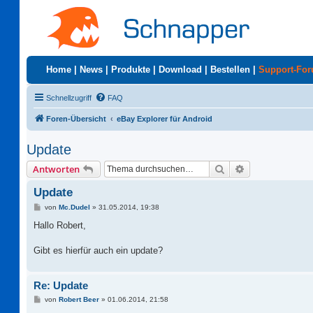
Home
|
News
|
Produkte
|
Download
|
Bestellen
|
Support-Fo
Schnellzugriff
FAQ
Foren-Übersicht
eBay Explorer für Android
Update
Suche
Erweiterte Suc
Antworten
Update
B
von
Mc.Dudel
»
31.05.2014, 19:38
e
i
Hallo Robert,
t
r
a
Gibt es hierfür auch ein update?
g
Re: Update
B
von
Robert Beer
»
01.06.2014, 21:58
e