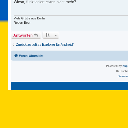
i
Wieso, funktioniert etwas nicht mehr?
t
r
a
g
Viele Grüße aus Berlin
Robert Beer
Antworten
Zurück zu „eBay Explorer für Android“
Foren-Übersicht
Powered by
ph
Deutsche
Datens