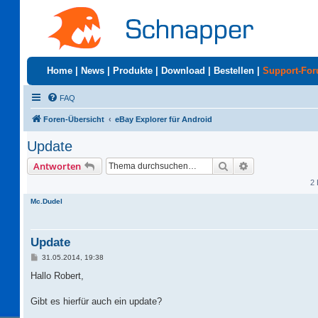
Home
|
News
|
Produkte
|
Download
|
Bestellen
|
Support-Fo
FAQ
Foren-Übersicht
eBay Explorer für Android
Update
Suche
Erweiterte Suc
Antworten
2 
Mc.Dudel
Update
B
31.05.2014, 19:38
e
i
Hallo Robert,
t
r
a
Gibt es hierfür auch ein update?
g