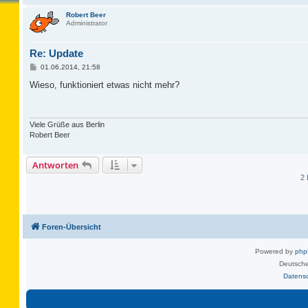
Robert Beer
Administrator
Re: Update
B
01.06.2014, 21:58
e
i
Wieso, funktioniert etwas nicht mehr?
t
r
a
g
Viele Grüße aus Berlin
Robert Beer
Antworten
2 
Foren-Übersicht
Powered by
ph
Deutsche
Datens