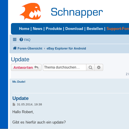
Home
|
News
|
Produkte
|
Download
|
Bestellen
|
Support-Fo
FAQ
Foren-Übersicht
eBay Explorer für Android
Update
Suche
Erweiterte Suc
Antworten
2 
Mc.Dudel
Update
B
31.05.2014, 19:38
e
i
Hallo Robert,
t
r
a
Gibt es hierfür auch ein update?
g