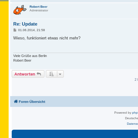
Robert Beer
Administrator
Re: Update
B
01.06.2014, 21:58
e
i
Wieso, funktioniert etwas nicht mehr?
t
r
a
g
Viele Grüße aus Berlin
Robert Beer
Antworten
2 
Foren-Übersicht
Powered by
ph
Deutsche
Datens