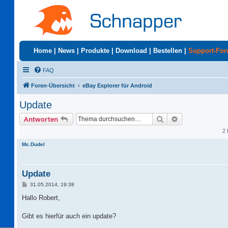
Home
|
News
|
Produkte
|
Download
|
Bestellen
|
Support-Fo
FAQ
Foren-Übersicht
eBay Explorer für Android
Update
Suche
Erweiterte Suc
Antworten
2 
Mc.Dudel
Update
B
31.05.2014, 19:38
e
i
Hallo Robert,
t
r
a
Gibt es hierfür auch ein update?
g