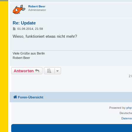
Robert Beer
Administrator
Re: Update
B
01.06.2014, 21:58
e
i
Wieso, funktioniert etwas nicht mehr?
t
r
a
g
Viele Grüße aus Berlin
Robert Beer
Antworten
2 
Foren-Übersicht
Powered by
ph
Deutsche
Datens