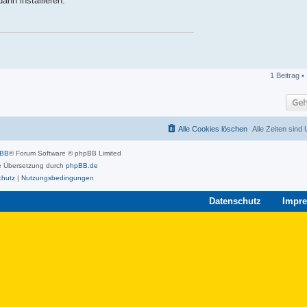
ann installieren:
1 Beitrag •
Geh
Alle Cookies löschen
Alle Zeiten sind
pBB
® Forum Software © phpBB Limited
 Übersetzung durch
phpBB.de
chutz
|
Nutzungsbedingungen
Datenschutz
Impr