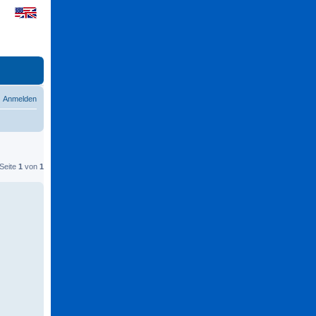
Anmelden
 Seite
1
von
1