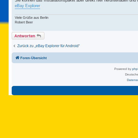
Sie können das Installationspaket aber direkt hier herunterladen und d
eBay Explorer
Viele Grüße aus Berlin
Robert Beer
Antworten
Zurück zu „eBay Explorer für Android“
Foren-Übersicht
Powered by
ph
Deutsche
Datens