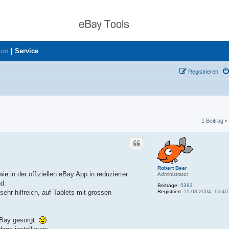
rum
|
Service
Registrieren
1 Beitrag •
he
Robert Beer
e in der offiziellen eBay App in reduzierter
Administrator
d.
Beiträge:
5393
Registriert:
11.03.2004, 15:40
sehr hilfreich, auf Tablets mit grossen
eBay gesorgt.