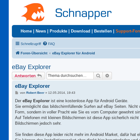
Home
|
News
|
Produkte
|
Download
|
Bestellen
|
Support-Fo
Schnellzugriff
FAQ
Foren-Übersicht
eBay Explorer für Android
eBay Explorer
Suche
Erweiterte Suc
Antworten
eBay Explorer
B
von
Robert Beer
»
12.05.2014, 19:43
e
i
Der
eBay Explorer
ist eine kostenlose App für Android Geräte.
t
Sie ermöglicht das bildschirmfüllende Surfen auf eBay Seiten. Nicht wi
r
a
Form, sondern in voller Pracht wie Sie es vom Computer gewohnt sin
g
Auf Telefonen mit kleinen Bildschirmen ist diese App sicherlich nicht 
Bildschirmen jedoch sehr.
Sie finden diese App leider nicht mehr im Android Market, dafür hat 