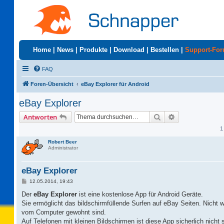
Home
|
News
|
Produkte
|
Download
|
Bestellen
|
Support-Fo
FAQ
Foren-Übersicht
eBay Explorer für Android
eBay Explorer
Suche
Erweiterte Suc
Antworten
1
Robert Beer
Administrator
eBay Explorer
B
12.05.2014, 19:43
e
i
Der
eBay Explorer
ist eine kostenlose App für Android Geräte.
t
Sie ermöglicht das bildschirmfüllende Surfen auf eBay Seiten. Nicht wi
r
a
vom Computer gewohnt sind.
g
Auf Telefonen mit kleinen Bildschirmen ist diese App sicherlich nicht 