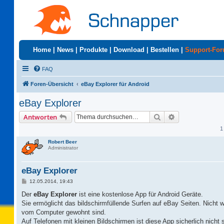
Home
|
News
|
Produkte
|
Download
|
Bestellen
|
Support-Fo
FAQ
Foren-Übersicht
eBay Explorer für Android
eBay Explorer
Suche
Erweiterte Suc
Antworten
1
Robert Beer
Administrator
eBay Explorer
B
12.05.2014, 19:43
e
i
Der
eBay Explorer
ist eine kostenlose App für Android Geräte.
t
Sie ermöglicht das bildschirmfüllende Surfen auf eBay Seiten. Nicht wi
r
a
vom Computer gewohnt sind.
g
Auf Telefonen mit kleinen Bildschirmen ist diese App sicherlich nicht 