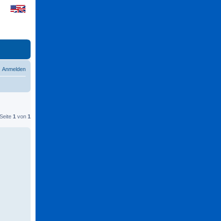
Anmelden
 Seite
1
von
1