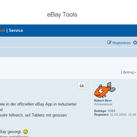
rum
|
Service
Registrieren
1 Beitrag •
he
Robert Beer
e in der offiziellen eBay App in reduzierter
Administrator
d.
Beiträge:
5393
Registriert:
11.03.2004, 15:40
sehr hilfreich, auf Tablets mit grossen
eBay gesorgt.