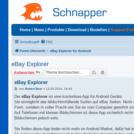
Home
|
News
|
Produkte
|
Download
|
Bestellen
|
Support-Fo
Schnellzugriff
FAQ
Foren-Übersicht
eBay Explorer für Android
eBay Explorer
Suche
Erweiterte Suc
Antworten
eBay Explorer
B
von
Robert Beer
»
12.05.2014, 19:43
e
i
Der
eBay Explorer
ist eine kostenlose App für Android Geräte.
t
Sie ermöglicht das bildschirmfüllende Surfen auf eBay Seiten. Nicht wi
r
a
Form, sondern in voller Pracht wie Sie es vom Computer gewohnt sin
g
Auf Telefonen mit kleinen Bildschirmen ist diese App sicherlich nicht 
Bildschirmen jedoch sehr.
Sie finden diese App leider nicht mehr im Android Market, dafür hat 