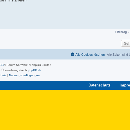
ann installieren:
1 Beitrag •
Geh
Alle Cookies löschen
Alle Zeiten sind
pBB
® Forum Software © phpBB Limited
 Übersetzung durch
phpBB.de
chutz
|
Nutzungsbedingungen
Datenschutz
Impr