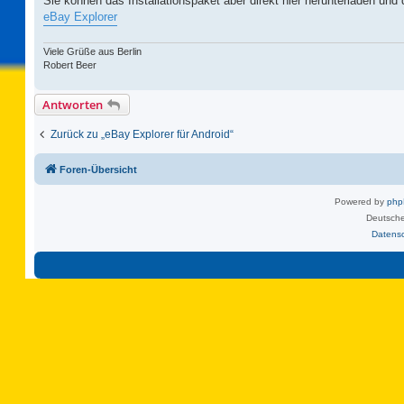
Sie können das Installationspaket aber direkt hier herunterladen und d
eBay Explorer
Viele Grüße aus Berlin
Robert Beer
Antworten
Zurück zu „eBay Explorer für Android“
Foren-Übersicht
Powered by
ph
Deutsche
Datens