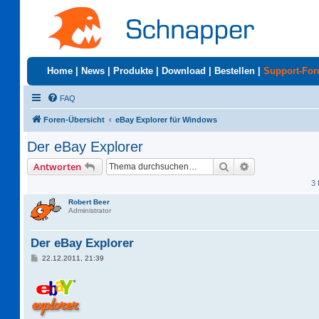
Home
|
News
|
Produkte
|
Download
|
Bestellen
|
Support-Fo
FAQ
Foren-Übersicht
eBay Explorer für Windows
Der eBay Explorer
Suche
Erweiterte Suc
Antworten
3 
Robert Beer
Administrator
Der eBay Explorer
B
22.12.2011, 21:39
e
i
t
r
a
g