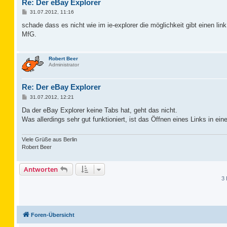
Re: Der eBay Explorer
B
31.07.2012, 11:16
e
i
schade dass es nicht wie im ie-explorer die möglichkeit gibt einen lin
t
MfG.
r
a
g
Robert Beer
Administrator
Re: Der eBay Explorer
B
31.07.2012, 12:21
e
i
Da der eBay Explorer keine Tabs hat, geht das nicht.
t
Was allerdings sehr gut funktioniert, ist das Öffnen eines Links in e
r
a
g
Viele Grüße aus Berlin
Robert Beer
Antworten
3 
Foren-Übersicht