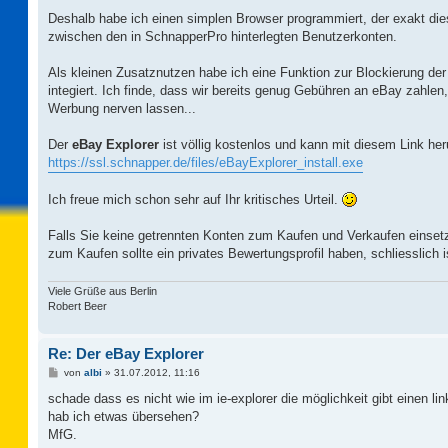
Deshalb habe ich einen simplen Browser programmiert, der exakt die
zwischen den in SchnapperPro hinterlegten Benutzerkonten.
Als kleinen Zusatznutzen habe ich eine Funktion zur Blockierung de
integiert. Ich finde, dass wir bereits genug Gebühren an eBay zahle
Werbung nerven lassen...
Der
eBay Explorer
ist völlig kostenlos und kann mit diesem Link heru
https://ssl.schnapper.de/files/eBayExplorer_install.exe
Ich freue mich schon sehr auf Ihr kritisches Urteil.
Falls Sie keine getrennten Konten zum Kaufen und Verkaufen einsetze
zum Kaufen sollte ein privates Bewertungsprofil haben, schliesslich
Viele Grüße aus Berlin
Robert Beer
Re: Der eBay Explorer
B
von
albi
»
31.07.2012, 11:16
e
i
schade dass es nicht wie im ie-explorer die möglichkeit gibt einen link
t
hab ich etwas übersehen?
r
a
MfG.
g