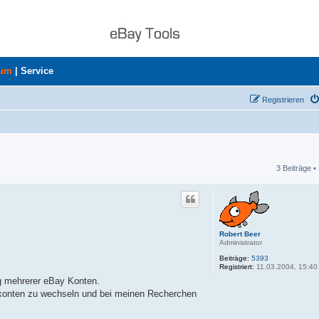
rum
|
Service
Registrieren
3 Beiträge •
he
Robert Beer
Administrator
Beiträge:
5393
Registriert:
11.03.2004, 15:40
ng mehrerer eBay Konten.
skonten zu wechseln und bei meinen Recherchen