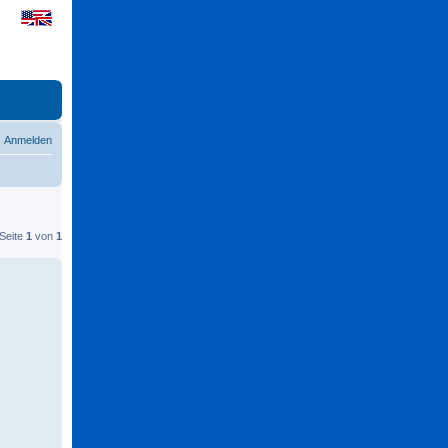
Anmelden
 Seite
1
von
1