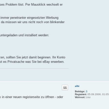
ses Problem löst. Per Mausklick wechselt er
r immer penetranter eingesetzten Werbung
n, da müssen wir uns nicht noch von blinkender
ntergeladen und installiert werden:
n, sollten Sie jetzt damit beginnen. Ihr Konto
 ist es Privatsache was Sie bei eBay erwerben.
albi
Beiträge:
3
Registriert:
05.09.2006, 01:05
 in einer neuen registerseite zu öffnen - oder
Wohnort:
Linz