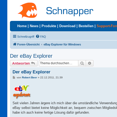
Home
|
News
|
Produkte
|
Download
|
Bestellen
|
Support-Fo
Schnellzugriff
FAQ
Foren-Übersicht
eBay Explorer für Windows
Der eBay Explorer
Suche
Erweiterte Suc
Antworten
Der eBay Explorer
B
von
Robert Beer
»
22.12.2011, 21:39
e
i
t
r
a
g
Seit vielen Jahren ärgere ich mich über die umständliche Verwendu
eBay selbst bietet keine Möglichkeit an, bequem zwischen Mitglied
habe ich auch keine fertige Lösung dafür gefunden.