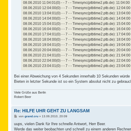
08.06.2010 11:04:01(0) - - 7 - - Timesync(ptbtime2.ptb.de): 11:04:00
08.06.2010 12:04:00(0) - - 7 - - Timesync(ptbtime2.ptb.de): 12:04:00
08.06.2010 13:04:01(0) - - 7 - - Timesync(ptbtime2.ptb.de): 13:04:00
08.06.2010 14:04:00(0) - - 7 - - Timesync(ptbtime2.ptb.de): 14:04:00
08.06.2010 15:04:01(0) - - 7 - - Timesync(ptbtime2.ptb.de): 15:04:00
08.06.2010 16:04:00(0) - - 7 - - Timesync(ptbtime2.ptb.de): 16:04:00
08.06.2010 17:04:01(0) - - 7 - - Timesync(ptbtime2.ptb.de): 17:04:00
08.06.2010 18:04:00(0) - - 7 - - Timesync(ptbtime2.ptb.de): 18:04:00
08.06.2010 19:04:01(0) - - 7 - - Timesync(ptbtime2.ptb.de): 19:04:00
08.06.2010 20:04:00(0) - - 7 - - Timesync(ptbtime2.ptb.de): 20:04:00
08.06.2010 21:04:01(0) - - 7 - - Timesync(ptbtime2.ptb.de): 21:04:00
08.06.2010 22:04:00(0) - - 7 - - Timesync(ptbtime2.ptb.de): 22:04:00
08.06.2010 23:04:01(0) - - 7 - - Timesync(ptbtime2.ptb.de): 23:04:00
Bei einer Abweichung von 4 Sekunden innerhalb 10 Sekunden würde
Bieten in letzter Sekunde ist so ein System absolut nicht zu gebrauc
Viele Grüße aus Berlin
Robert Beer
Re: HILFE UHR GEHT ZU LANGSAM
B
von
grand.cru
»
13.06.2010, 20:09
e
i
uups, vielen Dank für Ihre schnelle Antwort, Herr Beer.
t
Werde das weiter beobachten und schnell zu einem anderen Rechner
r