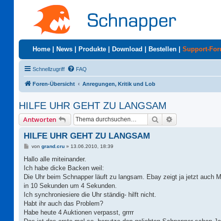
Home
|
News
|
Produkte
|
Download
|
Bestellen
|
Support-Fo
Schnellzugriff
FAQ
Foren-Übersicht
Anregungen, Kritik und Lob
HILFE UHR GEHT ZU LANGSAM
Suche
Erweiterte Suc
Antworten
HILFE UHR GEHT ZU LANGSAM
B
von
grand.cru
»
13.06.2010, 18:39
e
i
Hallo alle miteinander.
t
Ich habe dicke Backen weil:
r
a
Die Uhr beim Schnapper läuft zu langsam. Ebay zeigt ja jetzt auch M
g
in 10 Sekunden um 4 Sekunden.
Ich synchroniesiere die Uhr ständig- hilft nicht.
Habt ihr auch das Problem?
Habe heute 4 Auktionen verpasst, grrrr