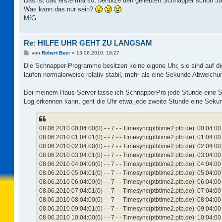
Das ist das erste mal so, benutze den geliebten Schnapper schon Ja
Was kann das nur sein?
MfG
Re: HILFE UHR GEHT ZU LANGSAM
B
von
Robert Beer
»
13.06.2010, 19:27
e
i
Die Schnapper-Programme besitzen keine eigene Uhr, sie sind auf 
t
laufen normalerweise relativ stabil, mehr als eine Sekunde Abweichung
r
a
g
Bei meinem Haus-Server lasse ich SchnapperPro jede Stunde eine 
Log erkennen kann, geht die Uhr etwa jede zweite Stunde eine Seku
08.06.2010 00:04:00(0) - - 7 - - Timesync(ptbtime2.ptb.de): 00:04:00
08.06.2010 01:04:01(0) - - 7 - - Timesync(ptbtime2.ptb.de): 01:04:00
08.06.2010 02:04:00(0) - - 7 - - Timesync(ptbtime2.ptb.de): 02:04:00
08.06.2010 03:04:01(0) - - 7 - - Timesync(ptbtime2.ptb.de): 03:04:00
08.06.2010 04:04:00(0) - - 7 - - Timesync(ptbtime2.ptb.de): 04:04:00
08.06.2010 05:04:01(0) - - 7 - - Timesync(ptbtime2.ptb.de): 05:04:00
08.06.2010 06:04:00(0) - - 7 - - Timesync(ptbtime2.ptb.de): 06:04:00
08.06.2010 07:04:01(0) - - 7 - - Timesync(ptbtime2.ptb.de): 07:04:00
08.06.2010 08:04:00(0) - - 7 - - Timesync(ptbtime2.ptb.de): 08:04:00
08.06.2010 09:04:01(0) - - 7 - - Timesync(ptbtime2.ptb.de): 09:04:00
08.06.2010 10:04:00(0) - - 7 - - Timesync(ptbtime2.ptb.de): 10:04:00