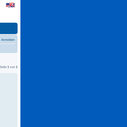
Anmelden
 Seite
1
von
1