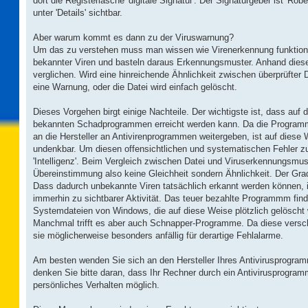
dort die Registerlasche 'digitale Signatur'. Der Signaturgeber ist 'Robe
unter 'Details' sichtbar.
Aber warum kommt es dann zu der Viruswarnung?
Um das zu verstehen muss man wissen wie Virenerkennung funktion
bekannter Viren und basteln daraus Erkennungsmuster. Anhand dies
verglichen. Wird eine hinreichende Ähnlichkeit zwischen überprüfter D
eine Warnung, oder die Datei wird einfach gelöscht.
Dieses Vorgehen birgt einige Nachteile. Der wichtigste ist, dass auf 
bekannten Schadprogrammen erreicht werden kann. Da die Programmie
an die Hersteller an Antivirenprogrammen weitergeben, ist auf diese 
undenkbar. Um diesen offensichtlichen und systematischen Fehler zu
'Intelligenz'. Beim Vergleich zwischen Datei und Viruserkennungsmust
Übereinstimmung also keine Gleichheit sondern Ähnlichkeit. Der Grad d
Dass dadurch unbekannte Viren tatsächlich erkannt werden können, 
immerhin zu sichtbarer Aktivität. Das teuer bezahlte Programmm fin
Systemdateien von Windows, die auf diese Weise plötzlich gelösch
Manchmal trifft es aber auch Schnapper-Programme. Da diese verschl
sie möglicherweise besonders anfällig für derartige Fehlalarme.
Am besten wenden Sie sich an den Hersteller Ihres Antivirusprogra
denken Sie bitte daran, dass Ihr Rechner durch ein Antivirusprogramm
persönliches Verhalten möglich.