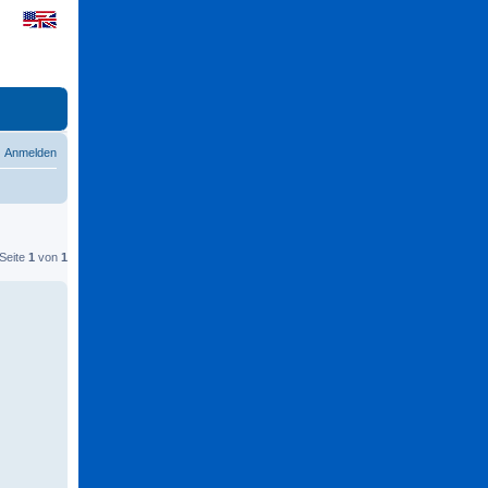
Anmelden
 Seite
1
von
1