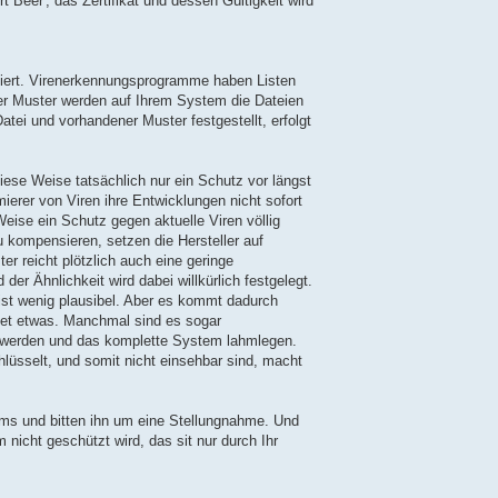
rt Beer', das Zertifikat und dessen Gültigkeit wird
iert. Virenerkennungsprogramme haben Listen
er Muster werden auf Ihrem System die Dateien
atei und vorhandener Muster festgestellt, erfolgt
diese Weise tatsächlich nur ein Schutz vor längst
rer von Viren ihre Entwicklungen nicht sofort
Weise ein Schutz gegen aktuelle Viren völlig
 kompensieren, setzen die Hersteller auf
er reicht plötzlich auch eine geringe
er Ähnlichkeit wird dabei willkürlich festgelegt.
ist wenig plausibel. Aber es kommt dadurch
det etwas. Manchmal sind es sogar
t werden und das komplette System lahmlegen.
üsselt, und somit nicht einsehbar sind, macht
mms und bitten ihn um eine Stellungnahme. Und
 nicht geschützt wird, das sit nur durch Ihr