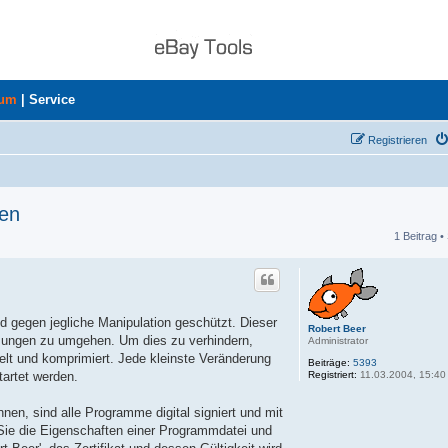
rum
|
Service
Registrieren
den
1 Beitrag •
he
d gegen jegliche Manipulation geschützt. Dieser
Robert Beer
mmungen zu umgehen. Um dies zu verhindern,
Administrator
t und komprimiert. Jede kleinste Veränderung
Beiträge:
5393
Registriert:
11.03.2004, 15:40
artet werden.
nen, sind alle Programme digital signiert und mit
n Sie die Eigenschaften einer Programmdatei und