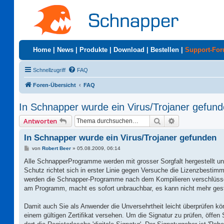
Home
|
News
|
Produkte
|
Download
|
Bestellen
|
Support-Fo
Schnellzugriff
FAQ
Foren-Übersicht
FAQ
In Schnapper wurde ein Virus/Trojaner gefun
Suche
Erweiterte Suc
Antworten
In Schnapper wurde ein Virus/Trojaner gefunden
B
von
Robert Beer
»
05.08.2009, 06:14
e
i
Alle SchnapperProgramme werden mit grosser Sorgfalt hergestellt un
t
Schutz richtet sich in erster Linie gegen Versuche die Lizenzbesti
r
a
werden die Schnapper-Programme nach dem Kompilieren verschlüssel
g
am Programm, macht es sofort unbrauchbar, es kann nicht mehr gest
Damit auch Sie als Anwender die Unversehrtheit leicht überprüfen kön
einem gültigen Zertifikat versehen. Um die Signatur zu prüfen, öffe