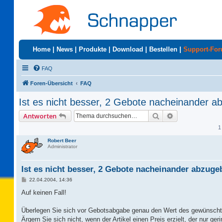
Home
|
News
|
Produkte
|
Download
|
Bestellen
|
Support-Fo
FAQ
Foren-Übersicht
FAQ
Ist es nicht besser, 2 Gebote nacheinander 
Suche
Erweiterte Suc
Antworten
1
Robert Beer
Administrator
Ist es nicht besser, 2 Gebote nacheinander abzug
B
22.04.2004, 14:36
e
i
Auf keinen Fall!
t
r
a
Überlegen Sie sich vor Gebotsabgabe genau den Wert des gewünschte
g
Ärgern Sie sich nicht, wenn der Artikel einen Preis erzielt, der nur ge