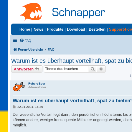
Home
|
News
|
Produkte
|
Download
|
Bestellen
|
Support-Fo
FAQ
Foren-Übersicht
FAQ
Warum ist es überhaupt vorteilhaft, spät zu bi
Suche
Erweiterte Suc
Antworten
1
Robert Beer
Administrator
Warum ist es überhaupt vorteilhaft, spät zu bieten
B
22.04.2004, 14:35
e
i
Der wesentliche Vorteil liegt darin, den persönlichen Höchstpreis bis
t
können andere, weniger konsequente Mitbieter angeregt werden, doch n
r
a
möglich.
g