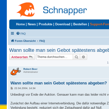
Home
|
News
|
Produkte
|
Download
|
Bestellen
|
Support-Fo
FAQ
Foren-Übersicht
FAQ
Wann sollte man sein Gebot spätestens abge
Suche
Erweiterte Suc
Antworten
1
Robert Beer
Administrator
Wann sollte man sein Gebot spätestens abgeben?
B
22.04.2004, 14:34
e
i
Unbedingt vor Ende der Auktion. Genauer kann man das leider nicht v
t
r
a
Zunächst der Aufbau einer Internetverbindung. Die dafür notwendige Z
g
Verbindung besteht, reduziert sich der Zeitaufwand dafür auf Null.