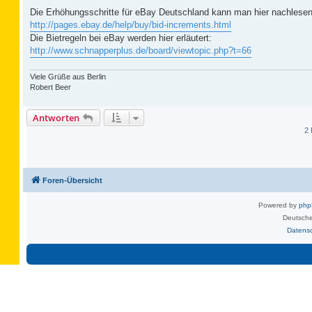
Die Erhöhungsschritte für eBay Deutschland kann man hier nachlesen
http://pages.ebay.de/help/buy/bid-increments.html
Die Bietregeln bei eBay werden hier erläutert:
http://www.schnapperplus.de/board/viewtopic.php?t=66
Viele Grüße aus Berlin
Robert Beer
Antworten
2 
Foren-Übersicht
Powered by
ph
Deutsche
Datens