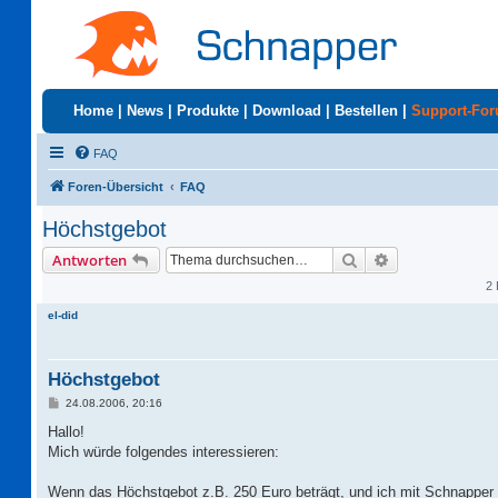
Home
|
News
|
Produkte
|
Download
|
Bestellen
|
Support-Fo
FAQ
Foren-Übersicht
FAQ
Höchstgebot
Suche
Erweiterte Suc
Antworten
2 
el-did
Höchstgebot
B
24.08.2006, 20:16
e
i
Hallo!
t
Mich würde folgendes interessieren:
r
a
g
Wenn das Höchstgebot z.B. 250 Euro beträgt, und ich mit Schnapper