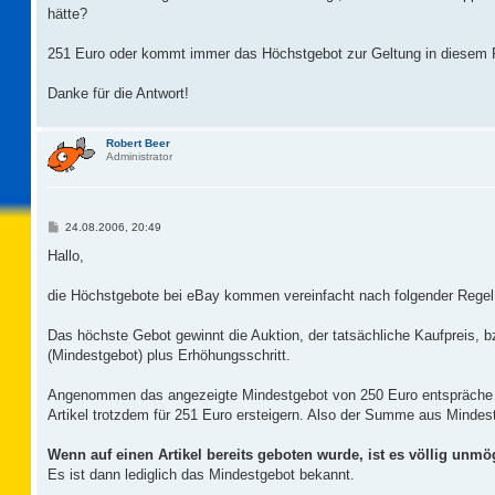
hätte?
251 Euro oder kommt immer das Höchstgebot zur Geltung in diesem 
Danke für die Antwort!
Robert Beer
Administrator
B
24.08.2006, 20:49
e
i
Hallo,
t
r
a
die Höchstgebote bei eBay kommen vereinfacht nach folgender Regel
g
Das höchste Gebot gewinnt die Auktion, der tatsächliche Kaufpreis,
(Mindestgebot) plus Erhöhungsschritt.
Angenommen das angezeigte Mindestgebot von 250 Euro entspräche 
Artikel trotzdem für 251 Euro ersteigern. Also der Summe aus Mindes
Wenn auf einen Artikel bereits geboten wurde, ist es völlig un
Es ist dann lediglich das Mindestgebot bekannt.