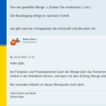
Ihre neu gewählte Menge: x (Geben Sie mindestens 1 ein.)
Die Bestätigung erfolgt im nächsten Schritt
wie gibt man bei schnapperpro die stückzahl und den preis ein
Robert Beer
Administrator
B
20.02.2006, 17:23
e
i
Hallo dj3d,
t
r
a
bei Festpreis und Powerauktionen kann die Menge über das Kontextmen
g
Artikel in der Artkelliste klicken, und dann mit dem Eintrag 'Menge 
Bei normalen Artikeln ist dieser Menüpunkt nicht aktiv.
Viele Grüße aus Berlin
Robert Beer