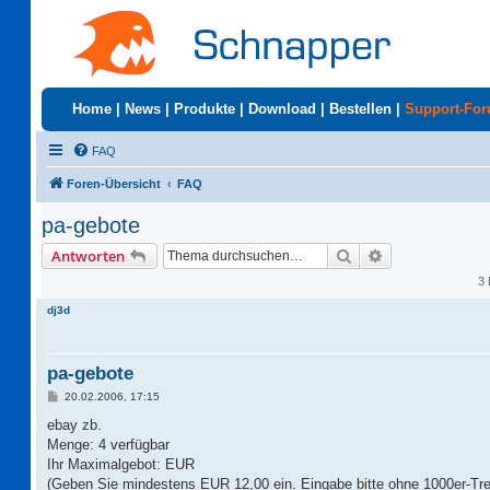
Home
|
News
|
Produkte
|
Download
|
Bestellen
|
Support-Fo
FAQ
Foren-Übersicht
FAQ
pa-gebote
Suche
Erweiterte Suc
Antworten
3 
dj3d
pa-gebote
B
20.02.2006, 17:15
e
i
ebay zb.
t
Menge: 4 verfügbar
r
a
Ihr Maximalgebot: EUR
g
(Geben Sie mindestens EUR 12,00 ein. Eingabe bitte ohne 1000er-Tre