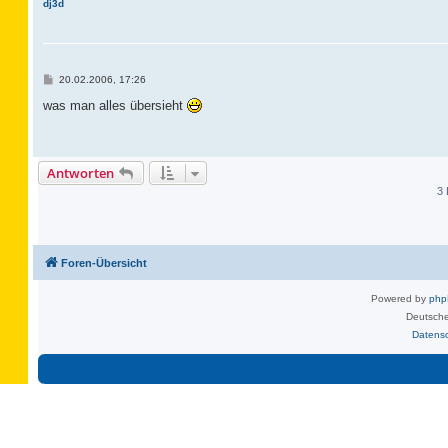
dj3d
B
20.02.2006, 17:26
e
i
was man alles übersieht
t
r
a
g
Antworten
3 
Foren-Übersicht
Powered by
ph
Deutsche
Datens