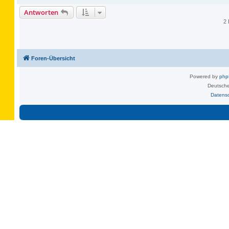
Antworten
2 
Foren-Übersicht
Powered by
ph
Deutsche
Datens