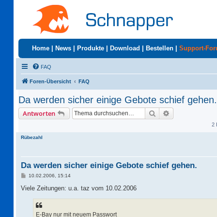
Home
|
News
|
Produkte
|
Download
|
Bestellen
|
Support-Fo
FAQ
Foren-Übersicht
FAQ
Da werden sicher einige Gebote schief gehen.
Suche
Erweiterte Suc
Antworten
2 
Rübezahl
Da werden sicher einige Gebote schief gehen.
B
10.02.2006, 15:14
e
i
Viele Zeitungen: u.a. taz vom 10.02.2006
t
r
a
g
E-Bay nur mit neuem Passwort