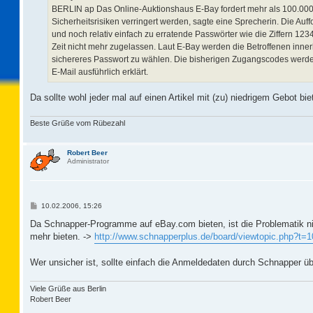
BERLIN ap Das Online-Auktionshaus E-Bay fordert mehr als 100.000 s
Sicherheitsrisiken verringert werden, sagte eine Sprecherin. Die Au
und noch relativ einfach zu erratende Passwörter wie die Ziffern 1
Zeit nicht mehr zugelassen. Laut E-Bay werden die Betroffenen inner
sichereres Passwort zu wählen. Die bisherigen Zugangscodes werde
E-Mail ausführlich erklärt.
Da sollte wohl jeder mal auf einen Artikel mit (zu) niedrigem Gebot bi
Beste Grüße vom Rübezahl
Robert Beer
Administrator
B
10.02.2006, 15:26
e
i
Da Schnapper-Programme auf eBay.com bieten, ist die Problematik nic
t
mehr bieten. ->
http://www.schnapperplus.de/board/viewtopic.php?t=
r
a
g
Wer unsicher ist, sollte einfach die Anmeldedaten durch Schnapper 
Viele Grüße aus Berlin
Robert Beer