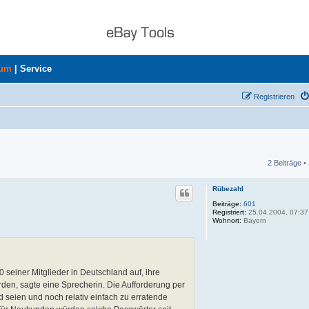
rum
|
Service
Registrieren
2 Beiträge •
he
Rübezahl
Beiträge:
601
Registriert:
25.04.2004, 07:37
Wohnort:
Bayern
seiner Mitglieder in Deutschland auf, ihre
rden, sagte eine Sprecherin. Die Aufforderung per
 seien und noch relativ einfach zu erratende