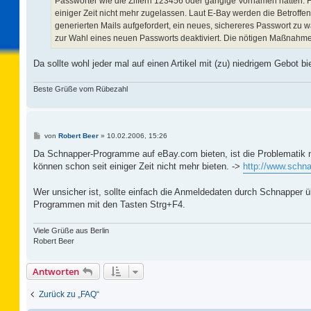
Passwörter wie die Ziffern 123456 oder gängige Vornamen hätten.
einiger Zeit nicht mehr zugelassen. Laut E-Bay werden die Betroff
generierten Mails aufgefordert, ein neues, sichereres Passwort zu
zur Wahl eines neuen Passworts deaktiviert. Die nötigen Maßnahmen 
Da sollte wohl jeder mal auf einen Artikel mit (zu) niedrigem Gebot b
Beste Grüße vom Rübezahl
B
von
Robert Beer
»
10.02.2006, 15:26
e
i
Da Schnapper-Programme auf eBay.com bieten, ist die Problematik 
t
können schon seit einiger Zeit nicht mehr bieten. ->
http://www.schn
r
a
g
Wer unsicher ist, sollte einfach die Anmeldedaten durch Schnapper ü
Programmen mit den Tasten Strg+F4.
Viele Grüße aus Berlin
Robert Beer
Antworten
Zurück zu „FAQ“