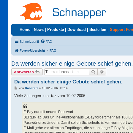
Home
|
News
|
Produkte
|
Download
|
Bestellen
|
Support-Fo
Schnellzugriff
FAQ
Foren-Übersicht
FAQ
Da werden sicher einige Gebote schief gehen.
Suche
Erweiterte Suc
Antworten
Da werden sicher einige Gebote schief gehen.
B
von
Rübezahl
»
10.02.2006, 15:14
e
i
Viele Zeitungen: u.a. taz vom 10.02.2006
t
r
a
g
E-Bay nur mit neuem Passwort
BERLIN ap Das Online-Auktionshaus E-Bay fordert mehr als 100.000 
Passwörter zu ändern. Damit sollen Sicherheitsrisiken verringert we
E-Mail gehe vor allem an Empfänger, die schon lange E-Bay-Mitglied