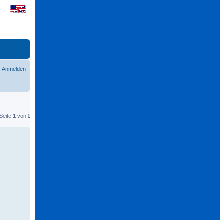
Anmelden
 Seite
1
von
1