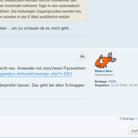
 Für Neukunden würden solche Passwörter seit
enen innerhalb mehrerer Tage in den automatisch
 wählen. Die bisherigen Zugangscodes werden bis
würden in der E-Mail ausführlich erklärt.
ieten .. um zu schauen ob es noch geht ..
nicht neu. Anwender mit unsicheren Passwörtern
Robert Beer
apperplus.de/board/viewtopic.php?t=1051
Administrator
Beiträge:
5393
berprüfen lassen. Das geht bei allen Schnapper-
Registriert:
11.03.2004, 15:40
2 Beiträge •
Geh