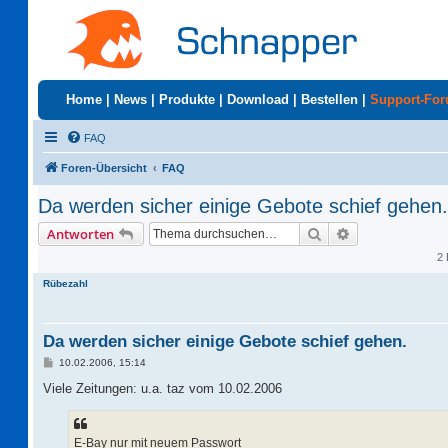
Home
|
News
|
Produkte
|
Download
|
Bestellen
|
Support-Fo
FAQ
Foren-Übersicht
FAQ
Da werden sicher einige Gebote schief gehen.
Suche
Erweiterte Suc
Antworten
2 
Rübezahl
Da werden sicher einige Gebote schief gehen.
B
10.02.2006, 15:14
e
i
Viele Zeitungen: u.a. taz vom 10.02.2006
t
r
a
g
E-Bay nur mit neuem Passwort