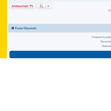
Antworten
2 
Foren-Übersicht
Powered by
ph
Deutsche
Datens