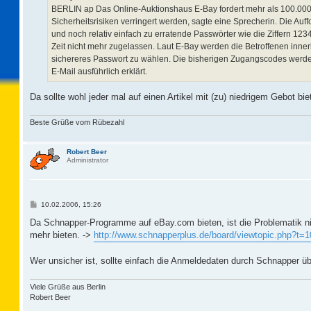
BERLIN ap Das Online-Auktionshaus E-Bay fordert mehr als 100.000 s
Sicherheitsrisiken verringert werden, sagte eine Sprecherin. Die Au
und noch relativ einfach zu erratende Passwörter wie die Ziffern 1
Zeit nicht mehr zugelassen. Laut E-Bay werden die Betroffenen inner
sichereres Passwort zu wählen. Die bisherigen Zugangscodes werde
E-Mail ausführlich erklärt.
Da sollte wohl jeder mal auf einen Artikel mit (zu) niedrigem Gebot bi
Beste Grüße vom Rübezahl
Robert Beer
Administrator
B
10.02.2006, 15:26
e
i
Da Schnapper-Programme auf eBay.com bieten, ist die Problematik nic
t
mehr bieten. ->
http://www.schnapperplus.de/board/viewtopic.php?t=
r
a
g
Wer unsicher ist, sollte einfach die Anmeldedaten durch Schnapper 
Viele Grüße aus Berlin
Robert Beer