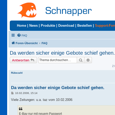
Home
|
News
|
Produkte
|
Download
|
Bestellen
|
Support-Fo
FAQ
Foren-Übersicht
FAQ
Da werden sicher einige Gebote schief gehen.
Suche
Erweiterte Suc
Antworten
2 
Rübezahl
Da werden sicher einige Gebote schief gehen.
B
10.02.2006, 15:14
e
i
Viele Zeitungen: u.a. taz vom 10.02.2006
t
r
a
g
E-Bay nur mit neuem Passwort