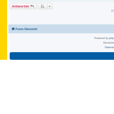
Antworten
2 
Foren-Übersicht
Powered by
ph
Deutsche
Datens