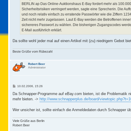
BERLIN ap Das Online-Auktionshaus E-Bay fordert mehr als 100.000 s
Sicherheitsrisiken verringert werden, sagte eine Sprecherin. Die Au
und noch relativ einfach zu erratende Passwörter wie die Ziffern 1
Zeit nicht mehr zugelassen. Laut E-Bay werden die Betroffenen inner
sichereres Passwort zu wählen. Die bisherigen Zugangscodes werde
E-Mail ausführlich erklärt.
Da sollte wohl jeder mal auf einen Artikel mit (zu) niedrigem Gebot bi
Beste Grüße vom Rübezahl
Robert Beer
Administrator
B
10.02.2006, 15:26
e
i
Da Schnapper-Programme auf eBay.com bieten, ist die Problematik nic
t
mehr bieten. ->
http://www.schnapperplus.de/board/viewtopic.php?t=
r
a
g
Wer unsicher ist, sollte einfach die Anmeldedaten durch Schnapper 
Viele Grüße aus Berlin
Robert Beer