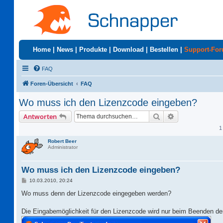
Home
|
News
|
Produkte
|
Download
|
Bestellen
|
Support-Fo
FAQ
Foren-Übersicht
FAQ
Wo muss ich den Lizenzcode eingeben?
Suche
Erweiterte Suc
Antworten
1
Robert Beer
Administrator
Wo muss ich den Lizenzcode eingeben?
B
10.03.2010, 20:24
e
i
Wo muss denn der Lizenzcode eingegeben werden?
t
r
a
Die Eingabemöglichkeit für den Lizenzcode wird nur beim Beenden der
g