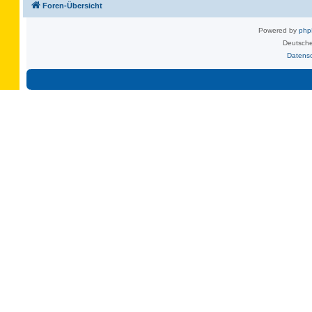
Foren-Übersicht
Powered by
ph
Deutsche
Datens