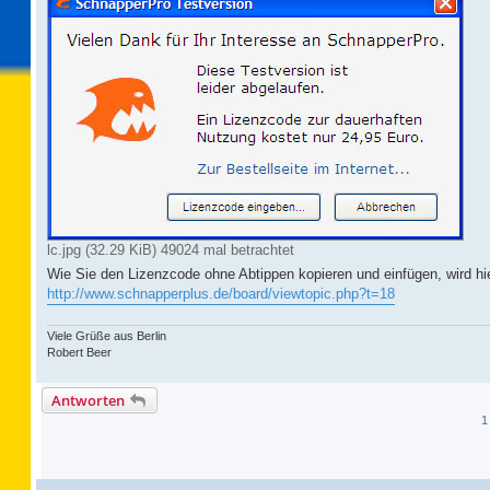
lc.jpg (32.29 KiB) 49024 mal betrachtet
Wie Sie den Lizenzcode ohne Abtippen kopieren und einfügen, wird hier
http://www.schnapperplus.de/board/viewtopic.php?t=18
Viele Grüße aus Berlin
Robert Beer
Antworten
1