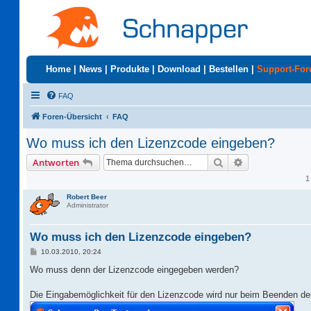
Home
|
News
|
Produkte
|
Download
|
Bestellen
|
Support-Fo
FAQ
Foren-Übersicht
FAQ
Wo muss ich den Lizenzcode eingeben?
Suche
Erweiterte Suc
Antworten
1
Robert Beer
Administrator
Wo muss ich den Lizenzcode eingeben?
B
10.03.2010, 20:24
e
i
Wo muss denn der Lizenzcode eingegeben werden?
t
r
a
Die Eingabemöglichkeit für den Lizenzcode wird nur beim Beenden der
g