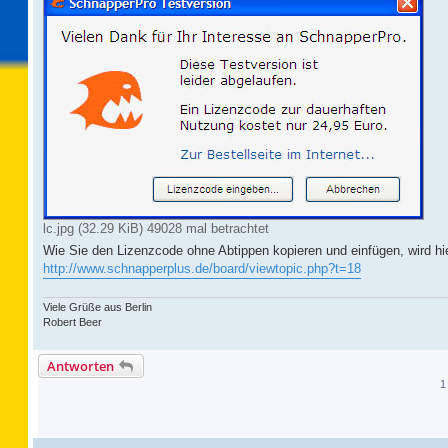
lc.jpg (32.29 KiB) 49028 mal betrachtet
Wie Sie den Lizenzcode ohne Abtippen kopieren und einfügen, wird hier
http://www.schnapperplus.de/board/viewtopic.php?t=18
Viele Grüße aus Berlin
Robert Beer
Antworten
1