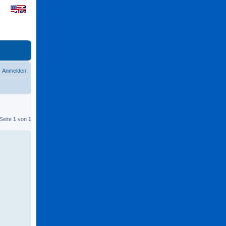
Anmelden
 Seite
1
von
1