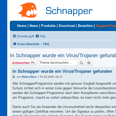
Home
|
News
|
Produkte
|
Download
|
Bestellen
|
Support-Fo
Schnellzugriff
FAQ
Foren-Übersicht
FAQ
In Schnapper wurde ein Virus/Trojaner gefun
Suche
Erweiterte Suc
Antworten
In Schnapper wurde ein Virus/Trojaner gefunden
B
von
Robert Beer
»
05.08.2009, 06:14
e
i
Alle SchnapperProgramme werden mit grosser Sorgfalt hergestellt un
t
Schutz richtet sich in erster Linie gegen Versuche die Lizenzbesti
r
a
werden die Schnapper-Programme nach dem Kompilieren verschlüssel
g
am Programm, macht es sofort unbrauchbar, es kann nicht mehr gest
Damit auch Sie als Anwender die Unversehrtheit leicht überprüfen kön
einem gültigen Zertifikat versehen. Um die Signatur zu prüfen, öffe