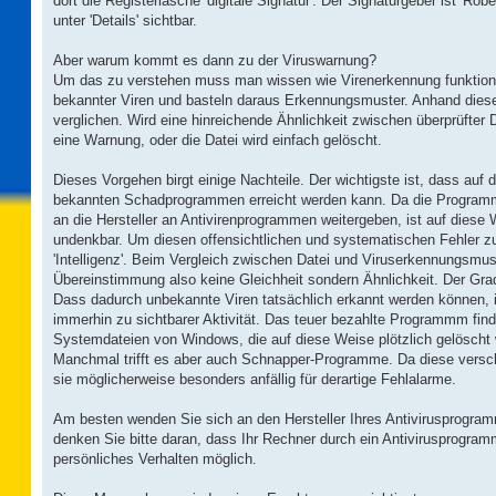
dort die Registerlasche 'digitale Signatur'. Der Signaturgeber ist 'Robe
unter 'Details' sichtbar.
Aber warum kommt es dann zu der Viruswarnung?
Um das zu verstehen muss man wissen wie Virenerkennung funktion
bekannter Viren und basteln daraus Erkennungsmuster. Anhand dies
verglichen. Wird eine hinreichende Ähnlichkeit zwischen überprüfter D
eine Warnung, oder die Datei wird einfach gelöscht.
Dieses Vorgehen birgt einige Nachteile. Der wichtigste ist, dass auf 
bekannten Schadprogrammen erreicht werden kann. Da die Programmie
an die Hersteller an Antivirenprogrammen weitergeben, ist auf diese 
undenkbar. Um diesen offensichtlichen und systematischen Fehler zu
'Intelligenz'. Beim Vergleich zwischen Datei und Viruserkennungsmust
Übereinstimmung also keine Gleichheit sondern Ähnlichkeit. Der Grad d
Dass dadurch unbekannte Viren tatsächlich erkannt werden können, 
immerhin zu sichtbarer Aktivität. Das teuer bezahlte Programmm fin
Systemdateien von Windows, die auf diese Weise plötzlich gelösch
Manchmal trifft es aber auch Schnapper-Programme. Da diese verschl
sie möglicherweise besonders anfällig für derartige Fehlalarme.
Am besten wenden Sie sich an den Hersteller Ihres Antivirusprogra
denken Sie bitte daran, dass Ihr Rechner durch ein Antivirusprogramm
persönliches Verhalten möglich.