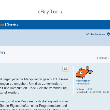
rum
|
Service
Registrieren
den
1 Beitrag •
he
d gegen jegliche Manipulation geschützt. Dieser
Robert Beer
mmungen zu umgehen. Um dies zu verhindern,
Administrator
t und komprimiert. Jede kleinste Veränderung
Beiträge:
5393
Registriert:
11.03.2004, 15:40
artet werden.
nen, sind alle Programme digital signiert und mit
n Sie die Eigenschaften einer Programmdatei und