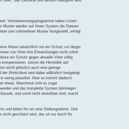
rt Beer', das Zertifikat und dessen Gültigkeit wird
iert. Virenerkennungsprogramme haben Listen
er Muster werden auf Ihrem System die Dateien
atei und vorhandener Muster festgestellt, erfolgt
diese Weise tatsächlich nur ein Schutz vor längst
rer von Viren ihre Entwicklungen nicht sofort
Weise ein Schutz gegen aktuelle Viren völlig
 kompensieren, setzen die Hersteller auf
er reicht plötzlich auch eine geringe
er Ähnlichkeit wird dabei willkürlich festgelegt.
ist wenig plausibel. Aber es kommt dadurch
det etwas. Manchmal sind es sogar
t werden und das komplette System lahmlegen.
üsselt, und somit nicht einsehbar sind, macht
mms und bitten ihn um eine Stellungnahme. Und
 nicht geschützt wird, das sit nur durch Ihr