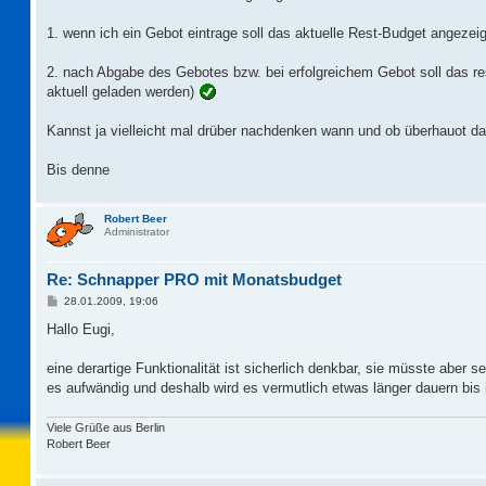
1. wenn ich ein Gebot eintrage soll das aktuelle Rest-Budget angezei
2. nach Abgabe des Gebotes bzw. bei erfolgreichem Gebot soll das re
aktuell geladen werden)
Kannst ja vielleicht mal drüber nachdenken wann und ob überhauot d
Bis denne
Robert Beer
Administrator
Re: Schnapper PRO mit Monatsbudget
B
28.01.2009, 19:06
e
i
Hallo Eugi,
t
r
a
eine derartige Funktionalität ist sicherlich denkbar, sie müsste aber 
g
es aufwändig und deshalb wird es vermutlich etwas länger dauern bis 
Viele Grüße aus Berlin
Robert Beer