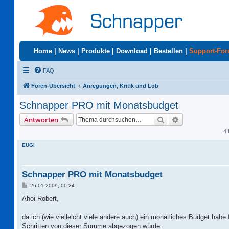
Home
|
News
|
Produkte
|
Download
|
Bestellen
|
Support-Fo
FAQ
Foren-Übersicht
Anregungen, Kritik und Lob
Schnapper PRO mit Monatsbudget
Suche
Erweiterte Suc
Antworten
4 
EUGI
Schnapper PRO mit Monatsbudget
B
26.01.2009, 00:24
e
i
Ahoi Robert,
t
r
a
da ich (wie vielleicht viele andere auch) ein monatliches Budget ha
g
Schritten von dieser Summe abgezogen würde: