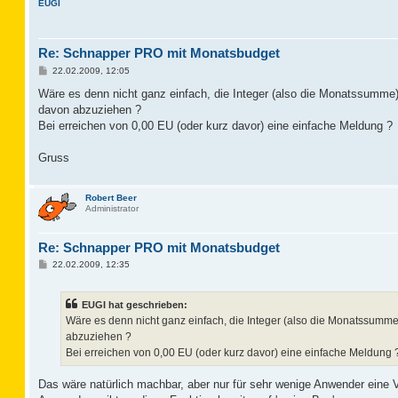
EUGI
Re: Schnapper PRO mit Monatsbudget
B
22.02.2009, 12:05
e
i
Wäre es denn nicht ganz einfach, die Integer (also die Monatssumme)
t
davon abzuziehen ?
r
a
Bei erreichen von 0,00 EU (oder kurz davor) eine einfache Meldung ?
g
Gruss
Robert Beer
Administrator
Re: Schnapper PRO mit Monatsbudget
B
22.02.2009, 12:35
e
i
t
EUGI hat geschrieben:
r
a
Wäre es denn nicht ganz einfach, die Integer (also die Monatssumme
g
abzuziehen ?
Bei erreichen von 0,00 EU (oder kurz davor) eine einfache Meldung 
Das wäre natürlich machbar, aber nur für sehr wenige Anwender eine 