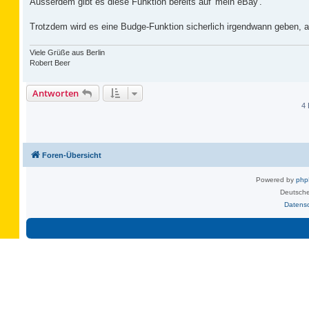
Ausserdem gibt es diese Funktion bereits auf 'mein eBay'.
Trotzdem wird es eine Budge-Funktion sicherlich irgendwann geben, ab
Viele Grüße aus Berlin
Robert Beer
Antworten
4 
Foren-Übersicht
Powered by
ph
Deutsche
Datens