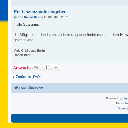
Re: Linzenzcode eingeben
B
von
Robert Beer
»
05.08.2008, 23:21
e
i
Hallo Scaramu,
t
r
a
die Möglichkeit den Lizenzcode einzugeben findet man auf dem Hin
g
gezeigt wird.
Viele Grüße aus Berlin
Robert Beer
Antworten
Zurück zu „FAQ“
Foren-Übersicht
Powered by
ph
Deutsche
Datens