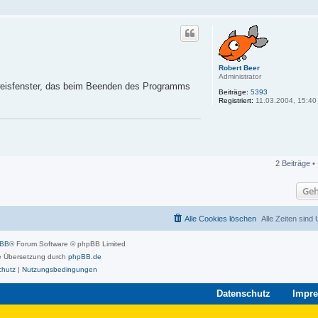
Robert Beer
Administrator
weisfenster, das beim Beenden des Programms
Beiträge:
5393
Registriert:
11.03.2004, 15:40
2 Beiträge •
Geh
Alle Cookies löschen
Alle Zeiten sind
pBB
® Forum Software © phpBB Limited
 Übersetzung durch
phpBB.de
chutz
|
Nutzungsbedingungen
Datenschutz
Impr