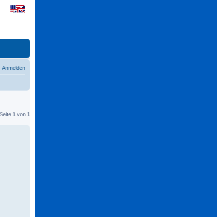
Anmelden
 Seite
1
von
1