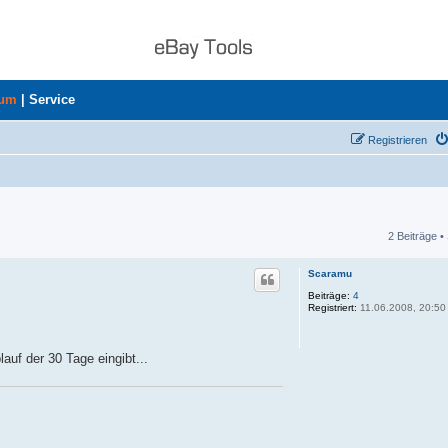
rum
|
Service
Registrieren
2 Beiträge •
he
Scaramu
Beiträge:
4
Registriert:
11.06.2008, 20:50
auf der 30 Tage eingibt...