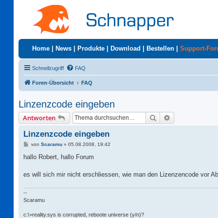
Home
|
News
|
Produkte
|
Download
|
Bestellen
|
Support-Fo
Schnellzugriff
FAQ
Foren-Übersicht
FAQ
Linzenzcode eingeben
Suche
Erweiterte Suc
Antworten
Linzenzcode eingeben
B
von
Scaramu
»
05.08.2008, 19:42
e
i
hallo Robert, hallo Forum
t
r
a
es will sich mir nicht erschliessen, wie man den Lizenzencode vor Abl
g
--
Scaramu
c:\>reality.sys is corrupted, reboote universe (y/n)?