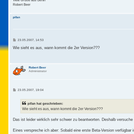
Viele Grüße aus Berlin
Robert Beer
pifan
B
23.05.2007, 14:53
e
i
Wie sieht es aus, wann kommt die 2er Version???
t
r
a
g
Robert Beer
Administrator
B
23.05.2007, 19:04
e
i
t
pifan hat geschrieben:
r
a
Wie sieht es aus, wann kommt die 2er Version???
g
Das ist leider wirklich sehr schwer zu beantworten. Deshalb versuche
Eines verspreche ich aber: Sobald eine erste Beta-Version verfügbar i