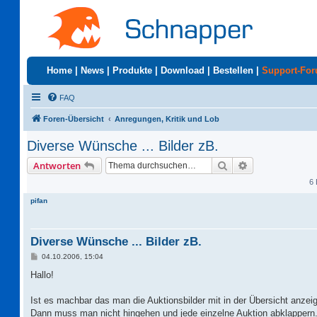
Home
|
News
|
Produkte
|
Download
|
Bestellen
|
Support-Fo
FAQ
Foren-Übersicht
Anregungen, Kritik und Lob
Diverse Wünsche ... Bilder zB.
Suche
Erweiterte Suc
Antworten
6 
pifan
Diverse Wünsche ... Bilder zB.
B
04.10.2006, 15:04
e
i
Hallo!
t
r
a
Ist es machbar das man die Auktionsbilder mit in der Übersicht anzei
g
Dann muss man nicht hingehen und jede einzelne Auktion abklappern