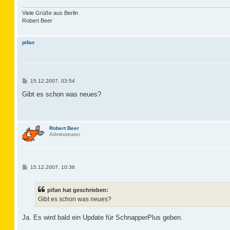
Viele Grüße aus Berlin
Robert Beer
pifan
B
15.12.2007, 03:54
e
i
Gibt es schon was neues?
t
r
a
g
Robert Beer
Administrator
B
15.12.2007, 10:36
e
i
t
pifan hat geschrieben:
r
a
Gibt es schon was neues?
g
Ja. Es wird bald ein Update für SchnapperPlus geben.