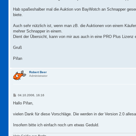
Hab spaßeshalber mal die Auktion von BayWotch an Schnapper gesend
biete.
Auch sehr nützlich ist, wenn man zB. die Auktionen von einem Käufer od
mehrer Schnapper in einem.
Dient der Übersicht, kann von mir aus auch in eine PRO Plus Lizenz
Gruß
Pifan
Robert Beer
Administrator
B
04.10.2006, 16:16
e
i
Hallo Pifan,
t
r
a
vielen Dank für diese Vorschläge. Die werden in der Version 2.0 allesa
g
Insofern bitte ich einfach noch um etwas Geduld.