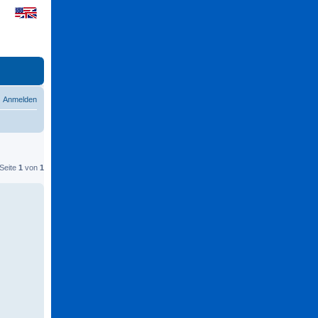
Anmelden
 Seite
1
von
1