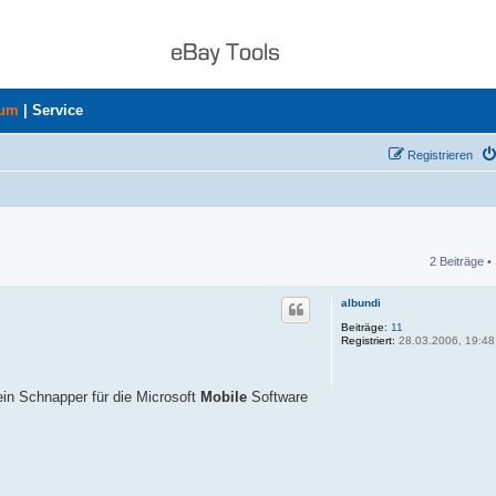
rum
|
Service
Registrieren
2 Beiträge •
he
albundi
Beiträge:
11
Registriert:
28.03.2006, 19:48
ein Schnapper für die Microsoft
Mobile
Software