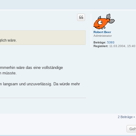
Robert Beer
Administrator
lich wäre.
Beiträge:
5393
Registriert:
11.03.2004, 15:40
 Immerhin wäre das eine vollständige
en müsste.
m langsam und unzuverlässig. Da würde mehr
2 Beiträge •
Geh