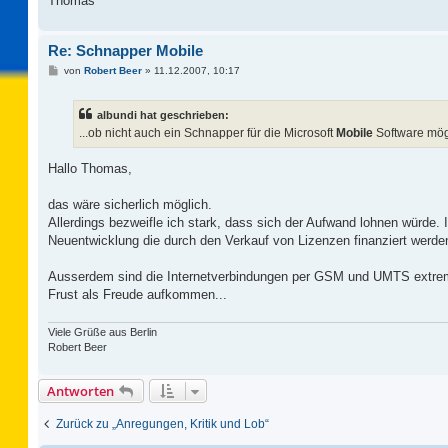
Thomas
Re: Schnapper Mobile
B
von
Robert Beer
»
11.12.2007, 10:17
e
i
t
albundi hat geschrieben:
r
a
...ob nicht auch ein Schnapper für die Microsoft
Mobile
Software mög
g
Hallo Thomas,
das wäre sicherlich möglich.
Allerdings bezweifle ich stark, dass sich der Aufwand lohnen würde.
Neuentwicklung die durch den Verkauf von Lizenzen finanziert werd
Ausserdem sind die Internetverbindungen per GSM und UMTS extre
Frust als Freude aufkommen...
Viele Grüße aus Berlin
Robert Beer
Antworten
Zurück zu „Anregungen, Kritik und Lob“