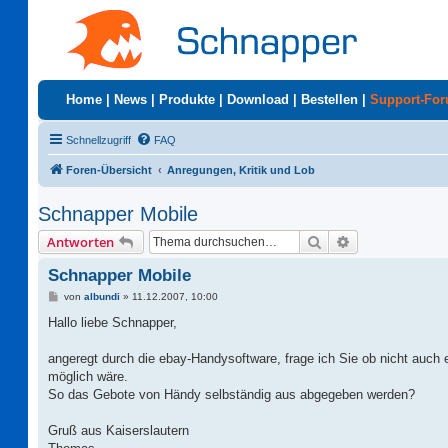
Home
|
News
|
Produkte
|
Download
|
Bestellen
|
Support-Fo
Schnellzugriff
FAQ
Foren-Übersicht
Anregungen, Kritik und Lob
Schnapper Mobile
Suche
Erweiterte Suc
Antworten
Schnapper Mobile
B
von
albundi
»
11.12.2007, 10:00
e
i
Hallo liebe Schnapper,
t
r
a
angeregt durch die ebay-Handysoftware, frage ich Sie ob nicht auch 
g
möglich wäre.
So das Gebote von Händy selbständig aus abgegeben werden?
Gruß aus Kaiserslautern