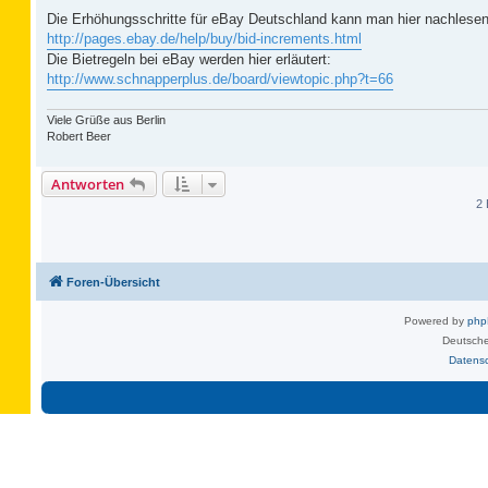
Die Erhöhungsschritte für eBay Deutschland kann man hier nachlesen
http://pages.ebay.de/help/buy/bid-increments.html
Die Bietregeln bei eBay werden hier erläutert:
http://www.schnapperplus.de/board/viewtopic.php?t=66
Viele Grüße aus Berlin
Robert Beer
Antworten
2 
Foren-Übersicht
Powered by
ph
Deutsche
Datens