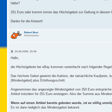
hätte?
251 Euro oder kommt immer das Höchstgebot zur Geltung in diesem 
Danke für die Antwort!
Robert Beer
Administrator
B
24.08.2006, 20:49
e
i
Hallo,
t
r
a
die Höchstgebote bei eBay kommen vereinfacht nach folgender Regel
g
Das höchste Gebot gewinnt die Auktion, der tatsächliche Kaufpreis,
(Mindestgebot) plus Erhöhungsschritt.
Angenommen das angezeigte Mindestgebot von 250 Euro entspräche 
Artikel trotzdem für 251 Euro ersteigern. Also der Summe aus Mindes
Wenn auf einen Artikel bereits geboten wurde, ist es völlig un
Es ist dann lediglich das Mindestgebot bekannt.