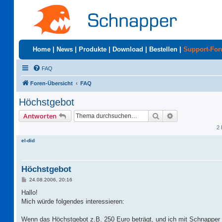
Home
|
News
|
Produkte
|
Download
|
Bestellen
|
Support-Fo
FAQ
Foren-Übersicht
FAQ
Höchstgebot
Suche
Erweiterte Suc
Antworten
2 
el-did
Höchstgebot
B
24.08.2006, 20:16
e
i
Hallo!
t
Mich würde folgendes interessieren:
r
a
g
Wenn das Höchstgebot z.B. 250 Euro beträgt, und ich mit Schnapper