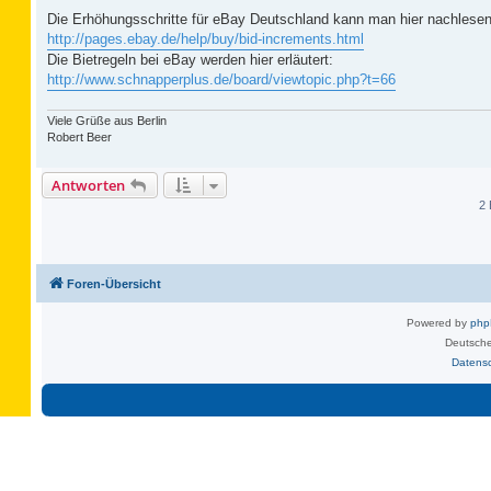
Die Erhöhungsschritte für eBay Deutschland kann man hier nachlesen
http://pages.ebay.de/help/buy/bid-increments.html
Die Bietregeln bei eBay werden hier erläutert:
http://www.schnapperplus.de/board/viewtopic.php?t=66
Viele Grüße aus Berlin
Robert Beer
Antworten
2 
Foren-Übersicht
Powered by
ph
Deutsche
Datens