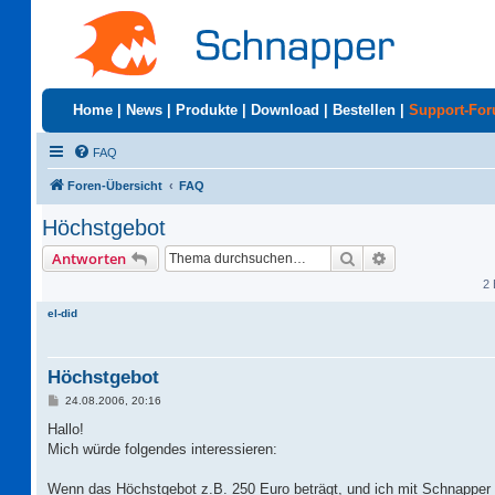
Home
|
News
|
Produkte
|
Download
|
Bestellen
|
Support-Fo
FAQ
Foren-Übersicht
FAQ
Höchstgebot
Suche
Erweiterte Suc
Antworten
2 
el-did
Höchstgebot
B
24.08.2006, 20:16
e
i
Hallo!
t
Mich würde folgendes interessieren:
r
a
g
Wenn das Höchstgebot z.B. 250 Euro beträgt, und ich mit Schnapper