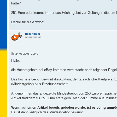
hätte?
251 Euro oder kommt immer das Höchstgebot zur Geltung in diesem 
Danke für die Antwort!
Robert Beer
Administrator
B
24.08.2006, 20:49
e
i
Hallo,
t
r
a
die Höchstgebote bei eBay kommen vereinfacht nach folgender Regel
g
Das höchste Gebot gewinnt die Auktion, der tatsächliche Kaufpreis,
(Mindestgebot) plus Erhöhungsschritt.
Angenommen das angezeigte Mindestgebot von 250 Euro entspräche 
Artikel trotzdem für 251 Euro ersteigern. Also der Summe aus Mindes
Wenn auf einen Artikel bereits geboten wurde, ist es völlig un
Es ist dann lediglich das Mindestgebot bekannt.