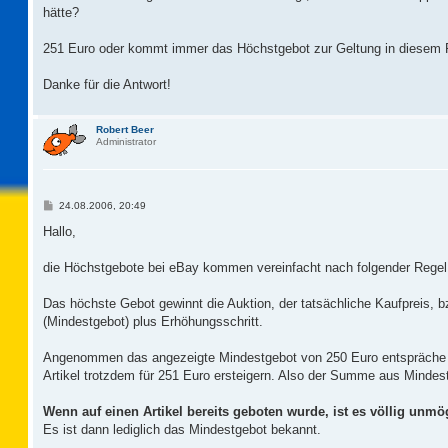
hätte?
251 Euro oder kommt immer das Höchstgebot zur Geltung in diesem 
Danke für die Antwort!
Robert Beer
Administrator
B
24.08.2006, 20:49
e
i
Hallo,
t
r
a
die Höchstgebote bei eBay kommen vereinfacht nach folgender Regel
g
Das höchste Gebot gewinnt die Auktion, der tatsächliche Kaufpreis,
(Mindestgebot) plus Erhöhungsschritt.
Angenommen das angezeigte Mindestgebot von 250 Euro entspräche 
Artikel trotzdem für 251 Euro ersteigern. Also der Summe aus Mindes
Wenn auf einen Artikel bereits geboten wurde, ist es völlig un
Es ist dann lediglich das Mindestgebot bekannt.