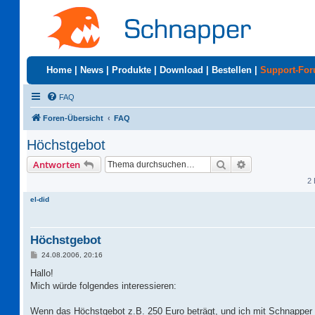
Home
|
News
|
Produkte
|
Download
|
Bestellen
|
Support-Fo
FAQ
Foren-Übersicht
FAQ
Höchstgebot
Suche
Erweiterte Suc
Antworten
2 
el-did
Höchstgebot
B
24.08.2006, 20:16
e
i
Hallo!
t
Mich würde folgendes interessieren:
r
a
g
Wenn das Höchstgebot z.B. 250 Euro beträgt, und ich mit Schnapper