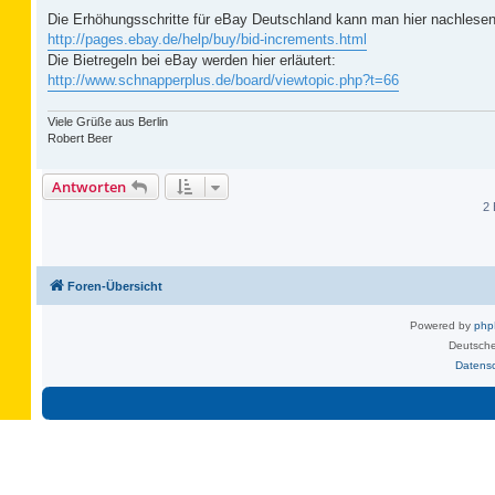
Die Erhöhungsschritte für eBay Deutschland kann man hier nachlesen
http://pages.ebay.de/help/buy/bid-increments.html
Die Bietregeln bei eBay werden hier erläutert:
http://www.schnapperplus.de/board/viewtopic.php?t=66
Viele Grüße aus Berlin
Robert Beer
Antworten
2 
Foren-Übersicht
Powered by
ph
Deutsche
Datens