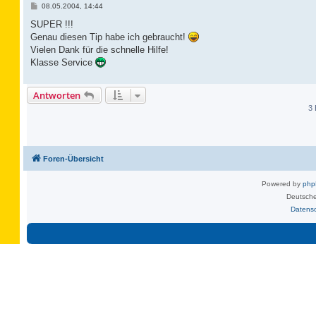
B
08.05.2004, 14:44
e
i
SUPER !!!
t
Genau diesen Tip habe ich gebraucht!
r
a
Vielen Dank für die schnelle Hilfe!
g
Klasse Service
Antworten
3 
Foren-Übersicht
Powered by
ph
Deutsche
Datens