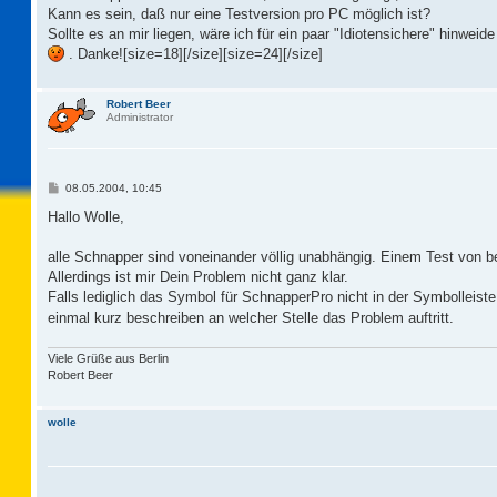
Kann es sein, daß nur eine Testversion pro PC möglich ist?
Sollte es an mir liegen, wäre ich für ein paar "Idiotensichere" hinwei
. Danke![size=18][/size][size=24][/size]
Robert Beer
Administrator
B
08.05.2004, 10:45
e
i
Hallo Wolle,
t
r
a
alle Schnapper sind voneinander völlig unabhängig. Einem Test von 
g
Allerdings ist mir Dein Problem nicht ganz klar.
Falls lediglich das Symbol für SchnapperPro nicht in der Symbolleiste 
einmal kurz beschreiben an welcher Stelle das Problem auftritt.
Viele Grüße aus Berlin
Robert Beer
wolle