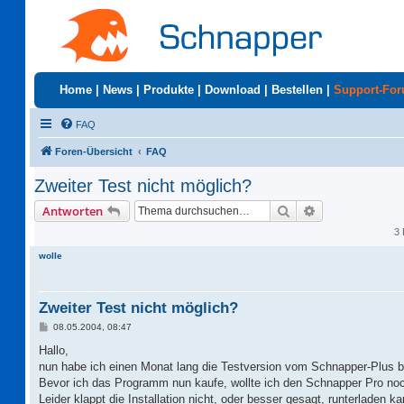
Home
|
News
|
Produkte
|
Download
|
Bestellen
|
Support-Fo
FAQ
Foren-Übersicht
FAQ
Zweiter Test nicht möglich?
Suche
Erweiterte Suc
Antworten
3 
wolle
Zweiter Test nicht möglich?
B
08.05.2004, 08:47
e
i
Hallo,
t
nun habe ich einen Monat lang die Testversion vom Schnapper-Plus be
r
a
Bevor ich das Programm nun kaufe, wollte ich den Schnapper Pro noc
g
Leider klappt die Installation nicht, oder besser gesagt, runterladen 