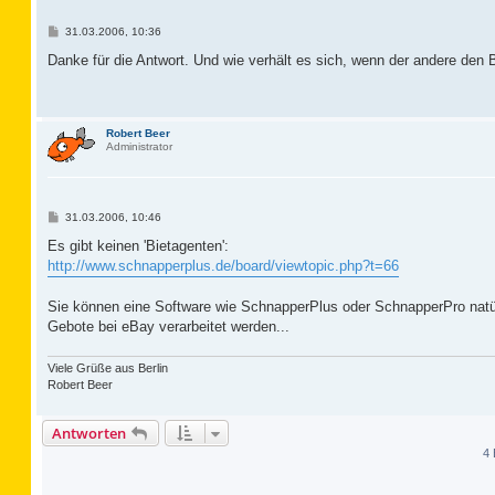
B
31.03.2006, 10:36
e
i
Danke für die Antwort. Und wie verhält es sich, wenn der andere den B
t
r
a
g
Robert Beer
Administrator
B
31.03.2006, 10:46
e
i
Es gibt keinen 'Bietagenten':
t
http://www.schnapperplus.de/board/viewtopic.php?t=66
r
a
g
Sie können eine Software wie SchnapperPlus oder SchnapperPro natürl
Gebote bei eBay verarbeitet werden...
Viele Grüße aus Berlin
Robert Beer
Antworten
4 