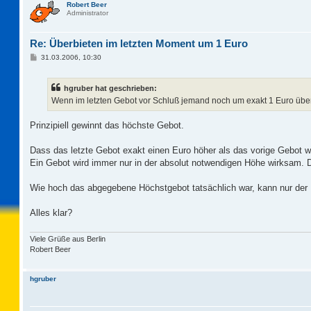
Robert Beer
Administrator
Re: Überbieten im letzten Moment um 1 Euro
B
31.03.2006, 10:30
e
i
t
hgruber hat geschrieben:
r
a
Wenn im letzten Gebot vor Schluß jemand noch um exakt 1 Euro übe
g
Prinzipiell gewinnt das höchste Gebot.
Dass das letzte Gebot exakt einen Euro höher als das vorige Gebot wa
Ein Gebot wird immer nur in der absolut notwendigen Höhe wirksam. 
Wie hoch das abgegebene Höchstgebot tatsächlich war, kann nur der B
Alles klar?
Viele Grüße aus Berlin
Robert Beer
hgruber