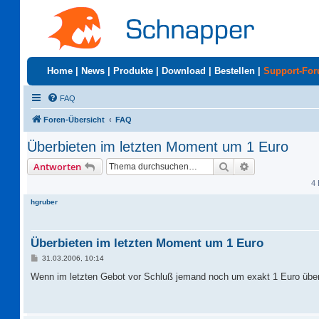
Home
|
News
|
Produkte
|
Download
|
Bestellen
|
Support-Fo
FAQ
Foren-Übersicht
FAQ
Überbieten im letzten Moment um 1 Euro
Suche
Erweiterte Suc
Antworten
4 
hgruber
Überbieten im letzten Moment um 1 Euro
B
31.03.2006, 10:14
e
i
Wenn im letzten Gebot vor Schluß jemand noch um exakt 1 Euro über
t
r
a
g