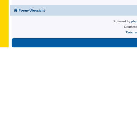
Foren-Übersicht
Powered by
ph
Deutsche
Datens