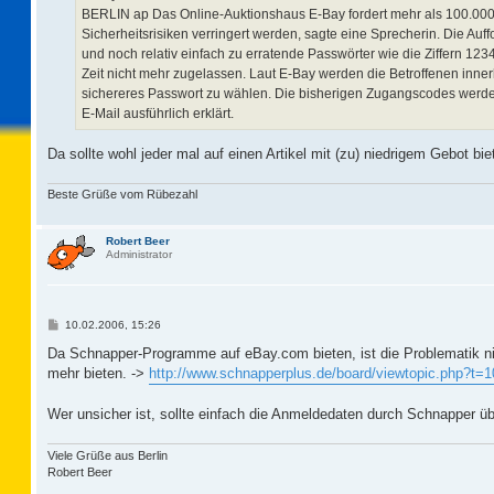
BERLIN ap Das Online-Auktionshaus E-Bay fordert mehr als 100.000 s
Sicherheitsrisiken verringert werden, sagte eine Sprecherin. Die Au
und noch relativ einfach zu erratende Passwörter wie die Ziffern 1
Zeit nicht mehr zugelassen. Laut E-Bay werden die Betroffenen inner
sichereres Passwort zu wählen. Die bisherigen Zugangscodes werde
E-Mail ausführlich erklärt.
Da sollte wohl jeder mal auf einen Artikel mit (zu) niedrigem Gebot bi
Beste Grüße vom Rübezahl
Robert Beer
Administrator
B
10.02.2006, 15:26
e
i
Da Schnapper-Programme auf eBay.com bieten, ist die Problematik nic
t
mehr bieten. ->
http://www.schnapperplus.de/board/viewtopic.php?t=
r
a
g
Wer unsicher ist, sollte einfach die Anmeldedaten durch Schnapper 
Viele Grüße aus Berlin
Robert Beer