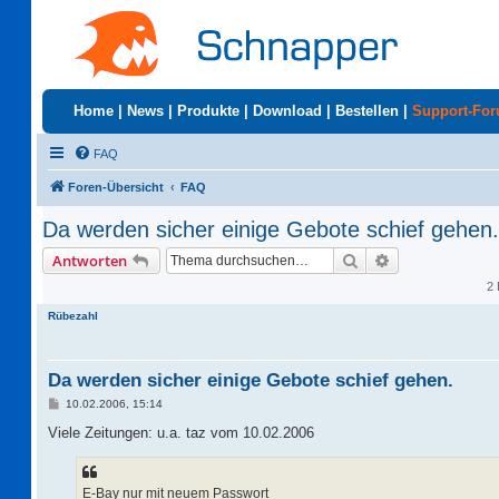
Home
|
News
|
Produkte
|
Download
|
Bestellen
|
Support-Fo
FAQ
Foren-Übersicht
FAQ
Da werden sicher einige Gebote schief gehen.
Suche
Erweiterte Suc
Antworten
2 
Rübezahl
Da werden sicher einige Gebote schief gehen.
B
10.02.2006, 15:14
e
i
Viele Zeitungen: u.a. taz vom 10.02.2006
t
r
a
g
E-Bay nur mit neuem Passwort