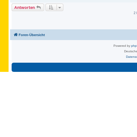
Antworten
2 
Foren-Übersicht
Powered by
ph
Deutsche
Datens